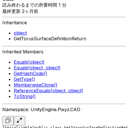
読み終わるまでの所要時間 1 分
最終更新 2ヶ月前
Inheritance
object
GetTorusSurfaceDefinitionReturn
Inherited Members
Equals(object)
Equals(object, object)
GetHashCode()
GetType()
MemberwiseClone()
ReferenceEquals(object, object)
ToString()
Namespace: UnityEngine.Pixyz.CAD
[Serializable]
public class GetTorusSurfaceDefinitionRet