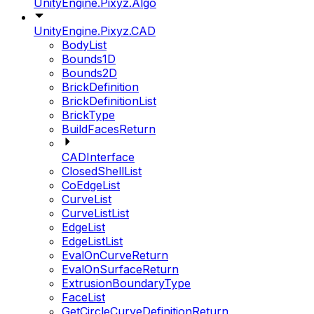
UnityEngine.Pixyz.Algo
UnityEngine.Pixyz.CAD
BodyList
Bounds1D
Bounds2D
BrickDefinition
BrickDefinitionList
BrickType
BuildFacesReturn
CADInterface
ClosedShellList
CoEdgeList
CurveList
CurveListList
EdgeList
EdgeListList
EvalOnCurveReturn
EvalOnSurfaceReturn
ExtrusionBoundaryType
FaceList
GetCircleCurveDefinitionReturn