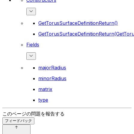
GetTorusSurfaceDefinitionReturn()
GetTorusSurfaceDefinitionReturn(GetToru
Fields
majorRadius
minorRadius
matrix
type
このページの問題を報告する
フィードバック