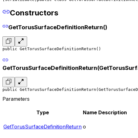
Constructors
GetTorusSurfaceDefinitionReturn()
public GetTorusSurfaceDefinitionReturn()
GetTorusSurfaceDefinitionReturn(GetTorusSurf
public GetTorusSurfaceDefinitionReturn(GetTorusSurfaceD
Parameters
Type
Name
Description
GetTorusSurfaceDefinitionReturn
o