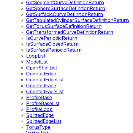
GetSegmentCurveDefinitionReturn
GetSphereSurfaceDefinitionReturn
GetSurfacicCurveDefinitionReturn
GetTabulatedCylinderSurfaceDefinitionReturn
GetTorusSurfaceDefinitionReturn
GetTransformedCurveDefinitionReturn
IsCurvePeriodicReturn
IsSurfaceClosedReturn
IsSurfacePeriodicReturn
LoopList
ModelList
OpenShellList
OrientedEdge
OrientedEdgeList
OrientedFace
OrientedFaceList
ProfileBase
ProfileBaseList
ProfileLoop
SplittedEdge
SplittedEdgeList
TorusType