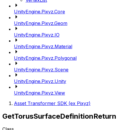
VertexList
UnityEngine.Pixyz.Core
UnityEngine.Pixyz.Geom
UnityEngine.Pixyz.IO
UnityEngine.Pixyz.Material
UnityEngine.Pixyz.Polygonal
UnityEngine.Pixyz.Scene
UnityEngine.Pixyz.Unity
UnityEngine.Pixyz.View
Asset Transformer SDK (ex Pixyz)
GetTorusSurfaceDefinitionReturn
Class