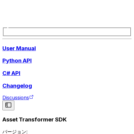
User Manual
Python API
C# API
Changelog
Discussions
Asset Transformer SDK
バージョン: