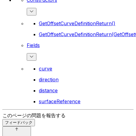
GetOffsetCurveDefinitionReturn()
GetOffsetCurveDefinitionReturn(GetOffset
Fields
curve
direction
distance
surfaceReference
このページの問題を報告する
フィードバック