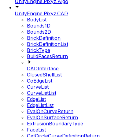
UnityEngine.Pixyz.Algo
UnityEngine.Pixyz.CAD
BodyList
Bounds1D
Bounds2D
BrickDefinition
BrickDefinitionList
BrickType
BuildFacesReturn
CADInterface
ClosedShellList
CoEdgeList
CurveList
CurveListList
EdgeList
EdgeListList
EvalOnCurveReturn
EvalOnSurfaceReturn
ExtrusionBoundaryType
FaceList
GetCircleCurveDefinitionReturn