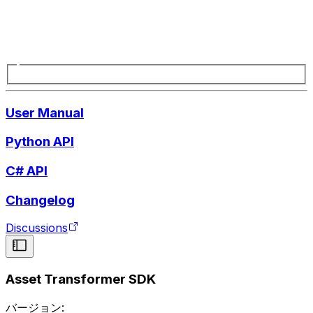
User Manual
Python API
C# API
Changelog
Discussions
Asset Transformer SDK
バージョン: