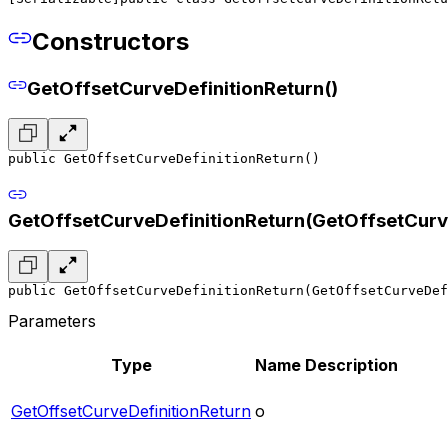
Constructors
GetOffsetCurveDefinitionReturn()
public GetOffsetCurveDefinitionReturn()
GetOffsetCurveDefinitionReturn(GetOffsetCurv
public GetOffsetCurveDefinitionReturn(GetOffsetCurveDef
Parameters
Type
Name
Description
GetOffsetCurveDefinitionReturn
o