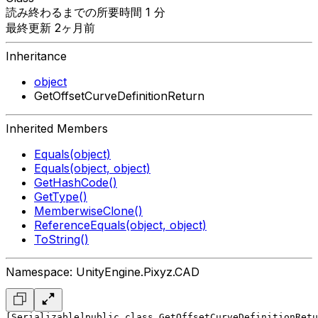
読み終わるまでの所要時間 1 分
最終更新 2ヶ月前
Inheritance
object
GetOffsetCurveDefinitionReturn
Inherited Members
Equals(object)
Equals(object, object)
GetHashCode()
GetType()
MemberwiseClone()
ReferenceEquals(object, object)
ToString()
Namespace: UnityEngine.Pixyz.CAD
[Serializable]
public class GetOffsetCurveDefinitionRetu