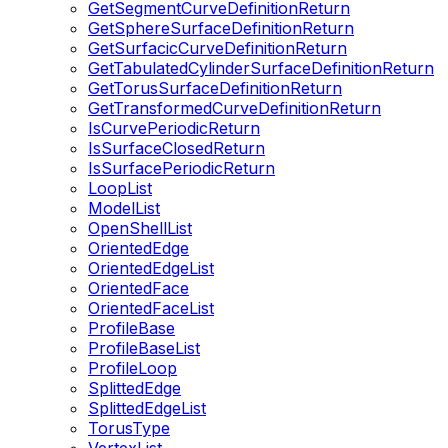
GetSegmentCurveDefinitionReturn
GetSphereSurfaceDefinitionReturn
GetSurfacicCurveDefinitionReturn
GetTabulatedCylinderSurfaceDefinitionReturn
GetTorusSurfaceDefinitionReturn
GetTransformedCurveDefinitionReturn
IsCurvePeriodicReturn
IsSurfaceClosedReturn
IsSurfacePeriodicReturn
LoopList
ModelList
OpenShellList
OrientedEdge
OrientedEdgeList
OrientedFace
OrientedFaceList
ProfileBase
ProfileBaseList
ProfileLoop
SplittedEdge
SplittedEdgeList
TorusType