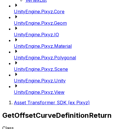
VertexList
UnityEngine.Pixyz.Core
UnityEngine.Pixyz.Geom
UnityEngine.Pixyz.IO
UnityEngine.Pixyz.Material
UnityEngine.Pixyz.Polygonal
UnityEngine.Pixyz.Scene
UnityEngine.Pixyz.Unity
UnityEngine.Pixyz.View
Asset Transformer SDK (ex Pixyz)
GetOffsetCurveDefinitionReturn
Class