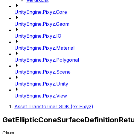
VertexList
UnityEngine.Pixyz.Core
UnityEngine.Pixyz.Geom
UnityEngine.Pixyz.IO
UnityEngine.Pixyz.Material
UnityEngine.Pixyz.Polygonal
UnityEngine.Pixyz.Scene
UnityEngine.Pixyz.Unity
UnityEngine.Pixyz.View
Asset Transformer SDK (ex Pixyz)
GetEllipticConeSurfaceDefinitionRet
Class