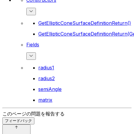
GetEllipticConeSurfaceDefinitionReturn()
GetEllipticConeSurfaceDefinitionReturn(Ge
Fields
radius1
radius2
semiAngle
matrix
このページの問題を報告する
フィードバック