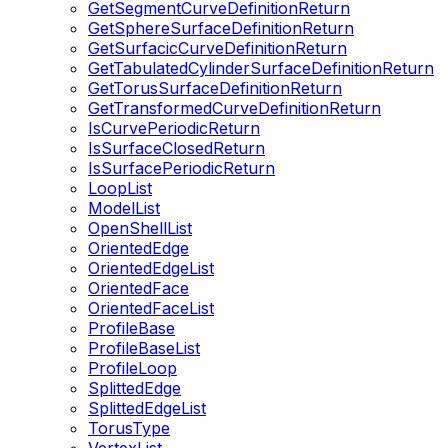
GetSegmentCurveDefinitionReturn
GetSphereSurfaceDefinitionReturn
GetSurfacicCurveDefinitionReturn
GetTabulatedCylinderSurfaceDefinitionReturn
GetTorusSurfaceDefinitionReturn
GetTransformedCurveDefinitionReturn
IsCurvePeriodicReturn
IsSurfaceClosedReturn
IsSurfacePeriodicReturn
LoopList
ModelList
OpenShellList
OrientedEdge
OrientedEdgeList
OrientedFace
OrientedFaceList
ProfileBase
ProfileBaseList
ProfileLoop
SplittedEdge
SplittedEdgeList
TorusType