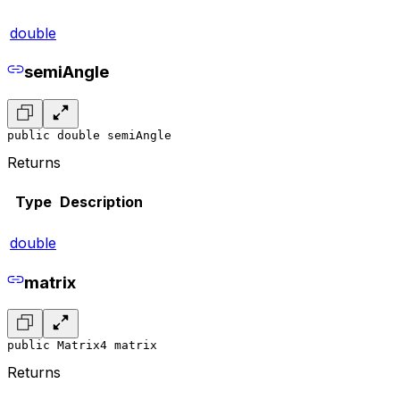
double
semiAngle
public double semiAngle
Returns
Type
Description
double
matrix
public Matrix4 matrix
Returns