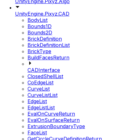
UnityEngine.Pixyz.Algo
UnityEngine.Pixyz.CAD
BodyList
Bounds1D
Bounds2D
BrickDefinition
BrickDefinitionList
BrickType
BuildFacesReturn
CADInterface
ClosedShellList
CoEdgeList
CurveList
CurveListList
EdgeList
EdgeListList
EvalOnCurveReturn
EvalOnSurfaceReturn
ExtrusionBoundaryType
FaceList
GetCircleCurveDefinitionReturn