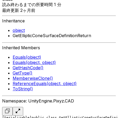
読み終わるまでの所要時間 1 分
最終更新 2ヶ月前
Inheritance
object
GetEllipticConeSurfaceDefinitionReturn
Inherited Members
Equals(object)
Equals(object, object)
GetHashCode()
GetType()
MemberwiseClone()
ReferenceEquals(object, object)
ToString()
Namespace: UnityEngine.Pixyz.CAD
[Serializable]
public class GetEllipticConeSurfaceDefini