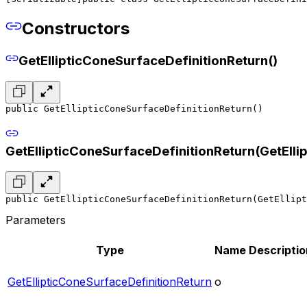
Constructors
GetEllipticConeSurfaceDefinitionReturn()
public GetEllipticConeSurfaceDefinitionReturn()
GetEllipticConeSurfaceDefinitionReturn(GetElli
public GetEllipticConeSurfaceDefinitionReturn(GetEllipt
Parameters
Type
Name
Descriptio
GetEllipticConeSurfaceDefinitionReturn
o