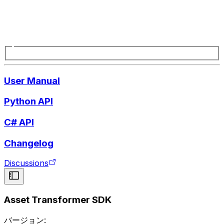
User Manual
Python API
C# API
Changelog
Discussions
Asset Transformer SDK
バージョン: