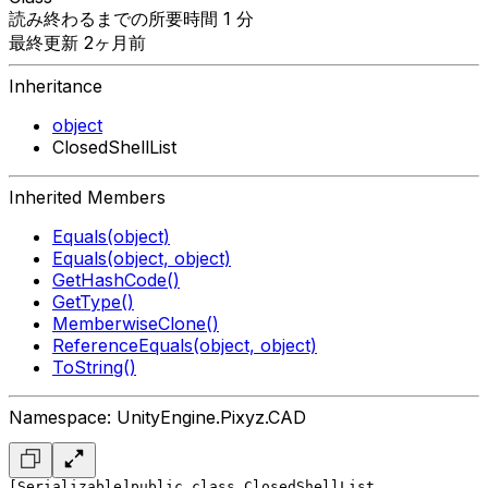
読み終わるまでの所要時間 1 分
最終更新 2ヶ月前
Inheritance
object
ClosedShellList
Inherited Members
Equals(object)
Equals(object, object)
GetHashCode()
GetType()
MemberwiseClone()
ReferenceEquals(object, object)
ToString()
Namespace: UnityEngine.Pixyz.CAD
[Serializable]
public class ClosedShellList