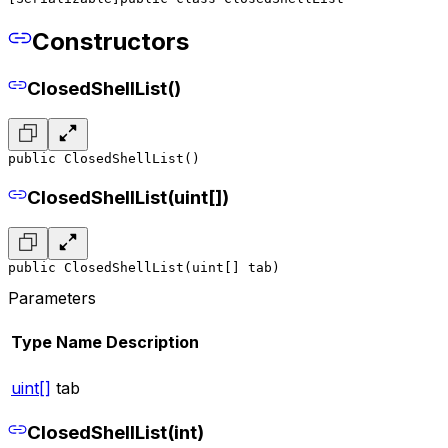
Constructors
ClosedShellList()
public ClosedShellList()
ClosedShellList(uint[])
public ClosedShellList(uint[] tab)
Parameters
Type
Name
Description
uint[]
tab
ClosedShellList(int)