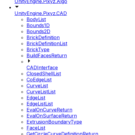
UnityEngine.Pixyz.Algo
UnityEngine.Pixyz.CAD
BodyList
Bounds1D
Bounds2D
BrickDefinition
BrickDefinitionList
BrickType
BuildFacesReturn
CADInterface
ClosedShellList
CoEdgeList
CurveList
CurveListList
EdgeList
EdgeListList
EvalOnCurveReturn
EvalOnSurfaceReturn
ExtrusionBoundaryType
FaceList
GetCircleCurveDefinitionReturn