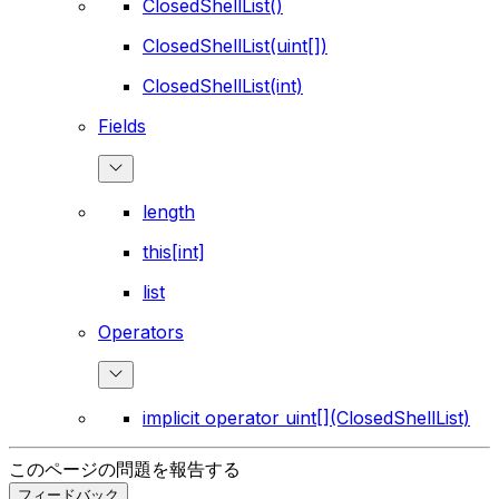
ClosedShellList()
ClosedShellList(uint[])
ClosedShellList(int)
Fields
length
this[int]
list
Operators
implicit operator uint[](ClosedShellList)
このページの問題を報告する
フィードバック