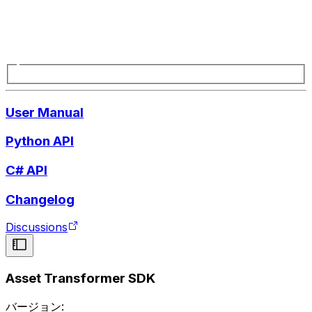
User Manual
Python API
C# API
Changelog
Discussions
Asset Transformer SDK
バージョン: