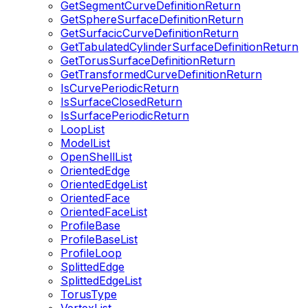
GetSegmentCurveDefinitionReturn
GetSphereSurfaceDefinitionReturn
GetSurfacicCurveDefinitionReturn
GetTabulatedCylinderSurfaceDefinitionReturn
GetTorusSurfaceDefinitionReturn
GetTransformedCurveDefinitionReturn
IsCurvePeriodicReturn
IsSurfaceClosedReturn
IsSurfacePeriodicReturn
LoopList
ModelList
OpenShellList
OrientedEdge
OrientedEdgeList
OrientedFace
OrientedFaceList
ProfileBase
ProfileBaseList
ProfileLoop
SplittedEdge
SplittedEdgeList
TorusType