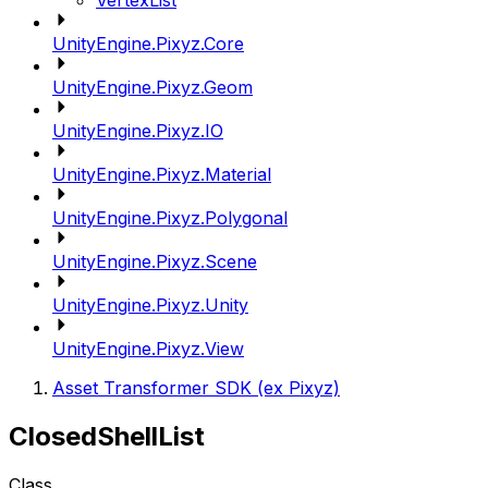
VertexList
UnityEngine.Pixyz.Core
UnityEngine.Pixyz.Geom
UnityEngine.Pixyz.IO
UnityEngine.Pixyz.Material
UnityEngine.Pixyz.Polygonal
UnityEngine.Pixyz.Scene
UnityEngine.Pixyz.Unity
UnityEngine.Pixyz.View
Asset Transformer SDK (ex Pixyz)
ClosedShellList
Class