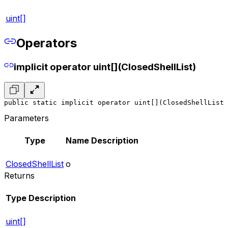
uint[]
Operators
implicit operator uint[](ClosedShellList)
public static implicit operator uint[](ClosedShellList 
Parameters
Type
Name
Description
ClosedShellList
o
Returns
Type
Description
uint[]