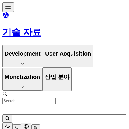
기술 자료
Development
User Acquisition
Monetization
산업 분야