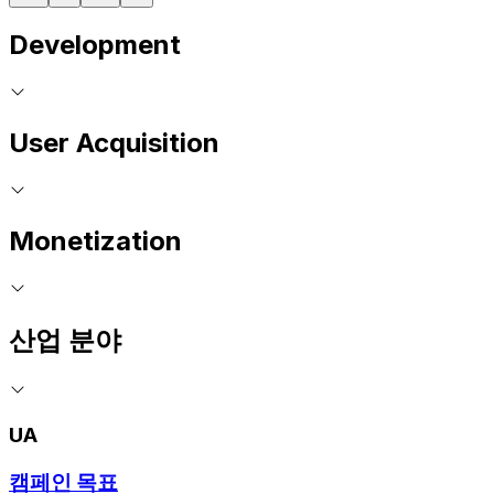
Development
User Acquisition
Monetization
산업 분야
UA
캠페인 목표