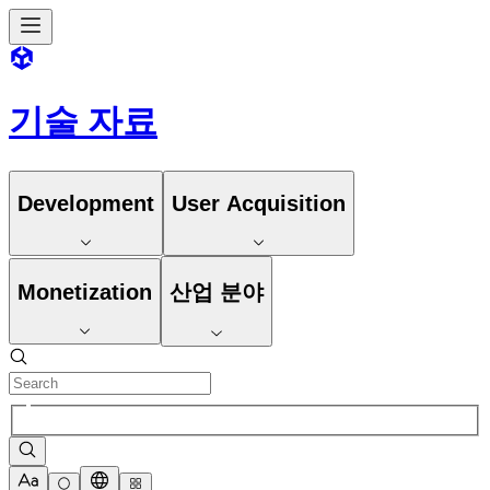
기술 자료
Development
User Acquisition
Monetization
산업 분야