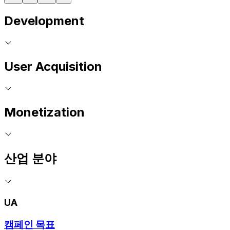
Development
User Acquisition
Monetization
산업 분야
UA
캠페인 목표