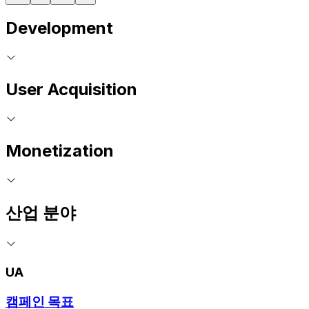
Development
User Acquisition
Monetization
산업 분야
UA
캠페인 목표