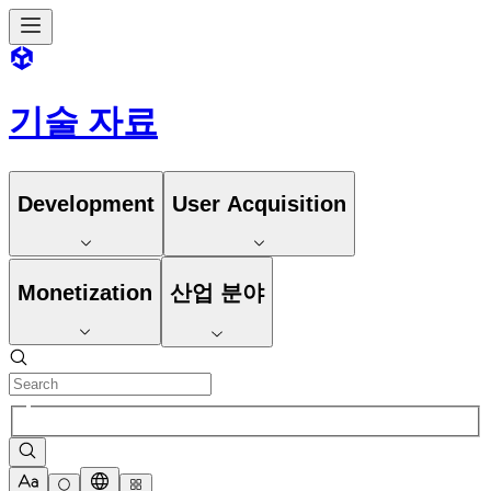
기술 자료
Development
User Acquisition
Monetization
산업 분야