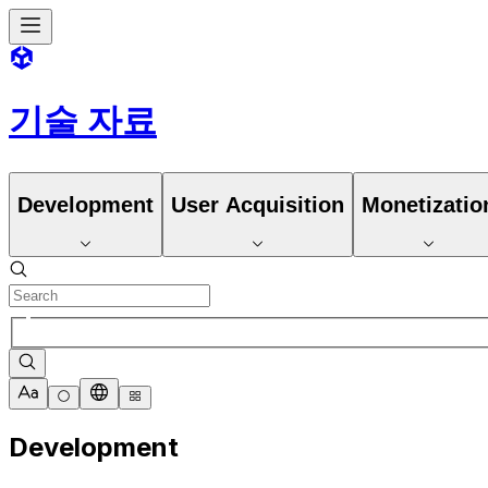
기술 자료
Development
User Acquisition
Monetizatio
Development