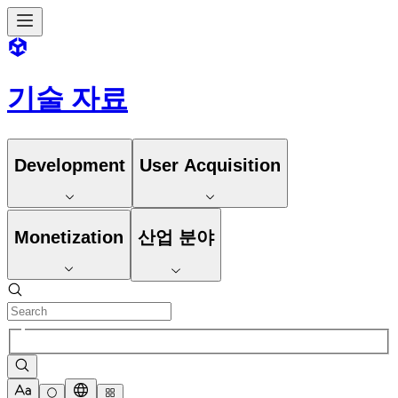
기술 자료
Development
User Acquisition
Monetization
산업 분야