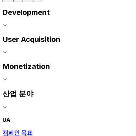
Development
User Acquisition
Monetization
산업 분야
UA
캠페인 목표