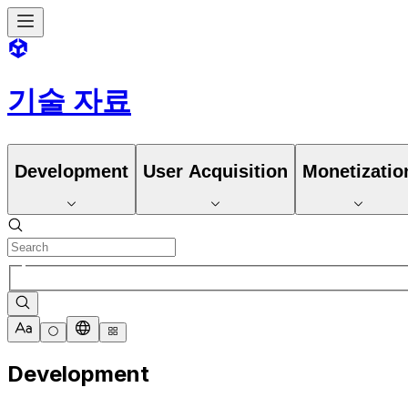
기술 자료
Development
User Acquisition
Monetizatio
Development