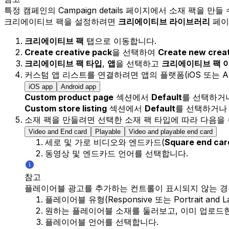
특정 캠페인의 Campaign details 페이지에서 소재 팩을 만
크리에이티브 팩을 설정하려면
크리에이티브 라이브러리
페이
크리에이티브 팩
탭으로 이동합니다.
Create creative pack
을 선택하여
Create new crea
크리에이티브 팩 타입
,
앱
을 선택하고
크리에이티브 팩 
커스텀 앱 리스트를 연결하려면 앱의 플랫폼(iOS 또는 An
iOS app
Android app
Custom product page
섹션에서
Default
를 선택하거
Custom store listing
섹션에서
Default
를 선택하거
소재 팩을 만들려면 선택한 소재 팩 타입에 따라 다음을
Video and End card
Playable
Video and playable end card
세로 및 가로 비디오와 엔드카드(
Square end car
동영상 및 엔드카드 언어를 선택합니다.
참고
플레이어블 광고를 추가하는 컨트롤이 표시되지 않는 경
플레이어블 유형(Responsive 또는 Portrait and 
원하는 플레이어블 소재를 둘러보고, 이미 업로드
플레이어블 언어를 선택합니다.