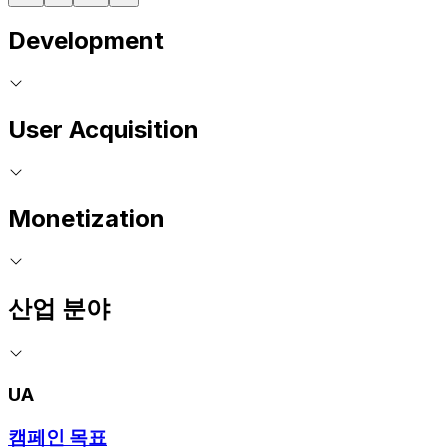
Development
User Acquisition
Monetization
산업 분야
UA
캠페인 목표