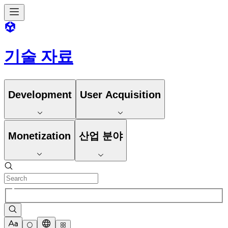
기술 자료
Development
User Acquisition
Monetization
산업 분야