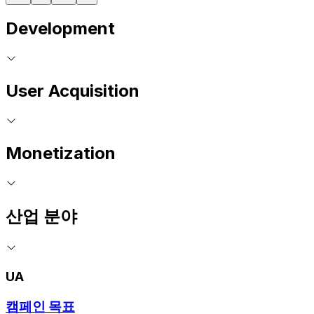
Development
User Acquisition
Monetization
산업 분야
UA
캠페인 목표