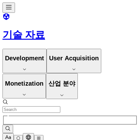
기술 자료
Development
User Acquisition
Monetization
산업 분야