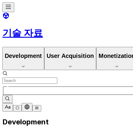
기술 자료
Development
User Acquisition
Monetizatio
Development