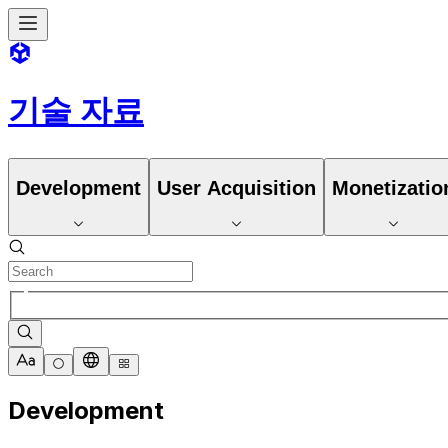
기술 자료
Development
User Acquisition
Monetizatio
Development