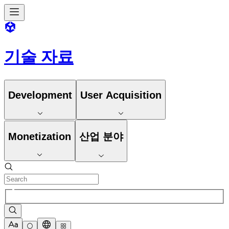
기술 자료
Development
User Acquisition
Monetization
산업 분야