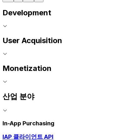
Development
User Acquisition
Monetization
산업 분야
In-App Purchasing
IAP 클라이언트 API