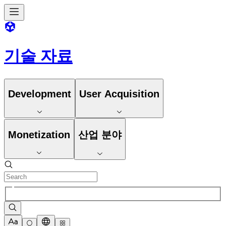
기술 자료
Development
User Acquisition
Monetization
산업 분야