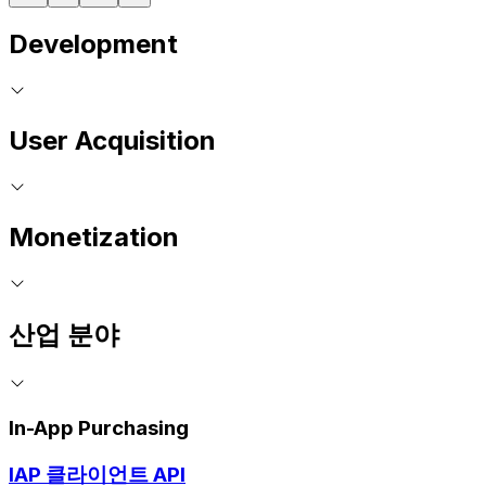
Development
User Acquisition
Monetization
산업 분야
In-App Purchasing
IAP 클라이언트 API