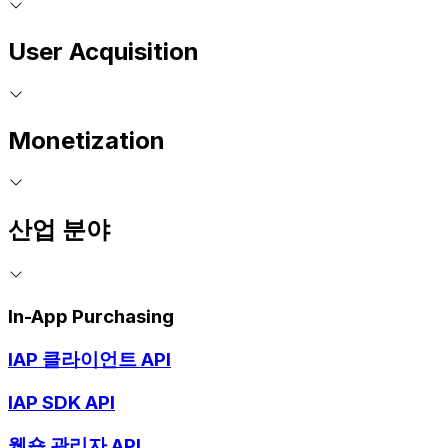
User Acquisition
Monetization
산업 분야
In-App Purchasing
IAP 클라이언트 API
IAP SDK API
웹숍 관리자 API