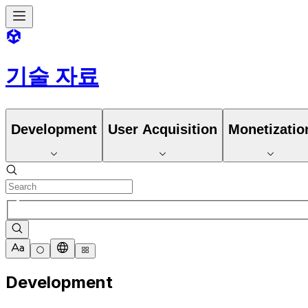
기술 자료
Development
User Acquisition
Monetizatio
Development