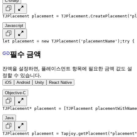
C-sharp
TJPlacement placement = TJPlacement.CreatePlacement("pl
Javascript
let placement = new TJPlacement('placementName');
try {
 
필수 금액
잔액을 설정하면, 플레이스먼트 항목에 필요한 금액 값도 설
정할 수 있습니다.
iOS
Android
Unity
React Native
Objective-C
TJPlacement* placement = [TJPlacement placementWithName
Java
TJPlacement placement = Tapjoy.getPlacement("placement"