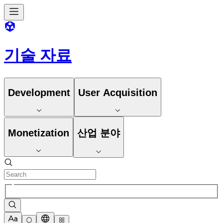
기술 자료
Development
User Acquisition
Monetization
산업 분야