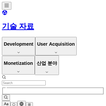
기술 자료
Development
User Acquisition
Monetization
산업 분야