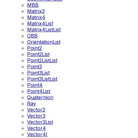
MBB
Matrix3
Matrix4
Matrix4List
Matrix4ListList
OBB
OrientationList
Point2
Point2List
Point2ListList
Point3
Point3List
Point3ListList
Point4
Point4List
Quaternion
Ray
Vector2
Vector3
Vector3List
Vector4
Vector4I