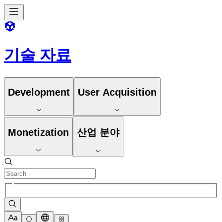
기술 자료
Development
User Acquisition
Monetization
산업 분야