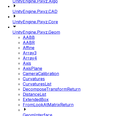
UnityEngine.Pixyz.Algo
UnityEngine.Pixyz.CAD
UnityEngine.Pixyz.Core
UnityEngine.Pixyz.Geom
AABB
AABR
Affine
Array3
Array4
Axis
AxisPlane
CameraCalibration
Curvatures
CurvaturesList
DecomposeTransformReturn
DistanceList
ExtendedBox
FromLookAtMatrixReturn
GeomInterface