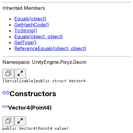
Inherited Members
Equals(object)
GetHashCode()
ToString()
Equals(object, object)
GetType()
ReferenceEquals(object, object)
Namespace: UnityEngine.Pixyz.Geom
[Serializable]
public struct Vector4
Constructors
Vector4(Point4)
public Vector4(Point4 value)