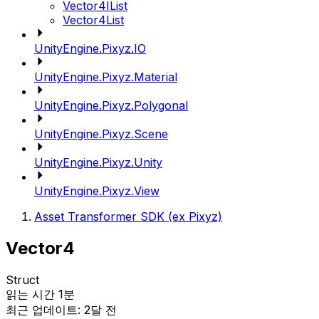
Vector4IList
Vector4List
UnityEngine.Pixyz.IO
UnityEngine.Pixyz.Material
UnityEngine.Pixyz.Polygonal
UnityEngine.Pixyz.Scene
UnityEngine.Pixyz.Unity
UnityEngine.Pixyz.View
Asset Transformer SDK (ex Pixyz)
Vector4
Struct
읽는 시간 1분
최근 업데이트: 2달 전