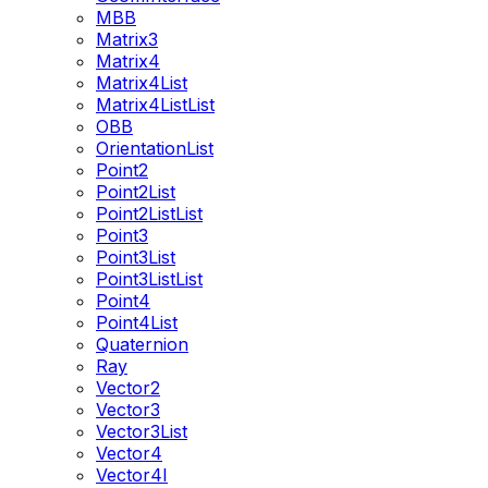
MBB
Matrix3
Matrix4
Matrix4List
Matrix4ListList
OBB
OrientationList
Point2
Point2List
Point2ListList
Point3
Point3List
Point3ListList
Point4
Point4List
Quaternion
Ray
Vector2
Vector3
Vector3List
Vector4
Vector4I