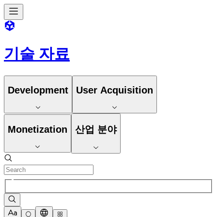
기술 자료
Development
User Acquisition
Monetization
산업 분야