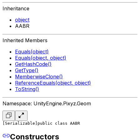
Inheritance
object
AABR
Inherited Members
Equals(object)
Equals(object, object)
GetHashCode()
GetType()
MemberwiseClone()
ReferenceEquals(object, object)
ToString()
Namespace: UnityEngine.Pixyz.Geom
[Serializable]
public class AABR
Constructors