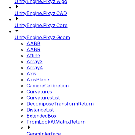
UnityEngine.Pixyz.Algo
UnityEngine.Pixyz.CAD
UnityEngine.Pixyz.Core
UnityEngine.Pixyz.Geom
AABB
AABR
Affine
Array3
Array4
Axis
AxisPlane
CameraCalibration
Curvatures
CurvaturesList
DecomposeTransformReturn
DistanceList
ExtendedBox
FromLookAtMatrixReturn
GeomInterface