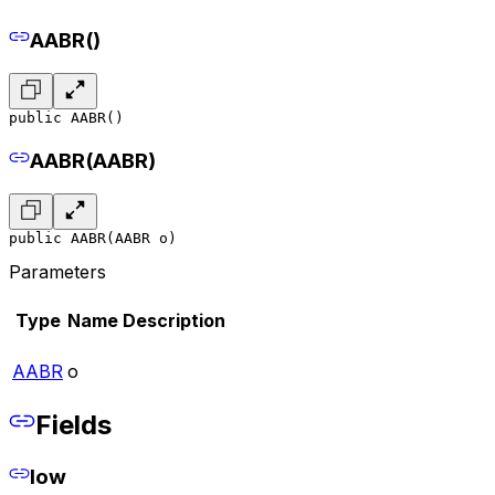
AABR()
public AABR()
AABR(AABR)
public AABR(AABR o)
Parameters
Type
Name
Description
AABR
o
Fields
low