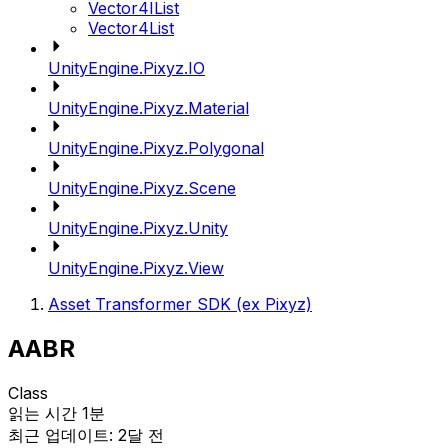
Vector4IList
Vector4List
UnityEngine.Pixyz.IO
UnityEngine.Pixyz.Material
UnityEngine.Pixyz.Polygonal
UnityEngine.Pixyz.Scene
UnityEngine.Pixyz.Unity
UnityEngine.Pixyz.View
Asset Transformer SDK (ex Pixyz)
AABR
Class
읽는 시간 1분
최근 업데이트: 2달 전