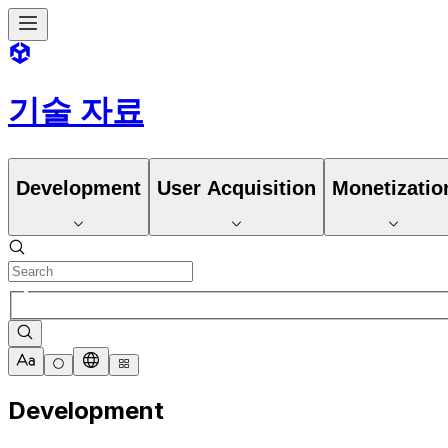
기술 자료
Development
User Acquisition
Monetizatio
Development