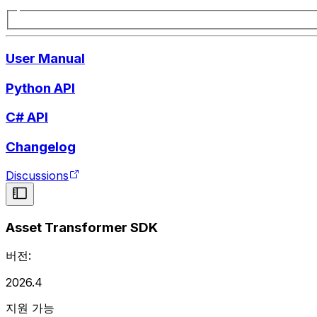
User Manual
Python API
C# API
Changelog
Discussions
Asset Transformer SDK
버전:
2026.4
지원 가능