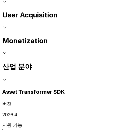
User Acquisition
Monetization
산업 분야
Asset Transformer SDK
버전:
2026.4
지원 가능