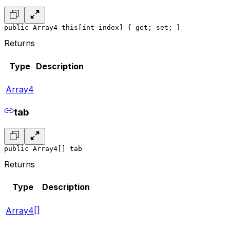
public Array4 this[int index] { get; set; }
Returns
Type
Description
Array4
tab
public Array4[] tab
Returns
Type
Description
Array4[]