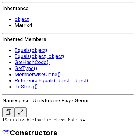
Inheritance
object
Matrix4
Inherited Members
Equals(object)
Equals(object, object)
GetHashCode()
GetType()
MemberwiseClone()
ReferenceEquals(object, object)
ToString()
Namespace: UnityEngine.Pixyz.Geom
[Serializable]
public class Matrix4
Constructors