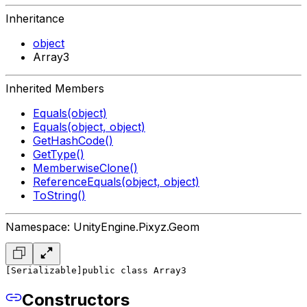
Inheritance
object
Array3
Inherited Members
Equals(object)
Equals(object, object)
GetHashCode()
GetType()
MemberwiseClone()
ReferenceEquals(object, object)
ToString()
Namespace: UnityEngine.Pixyz.Geom
[Serializable]
public class Array3
Constructors