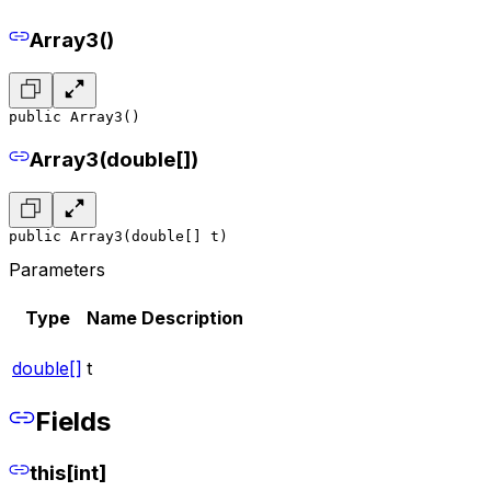
Array3()
public Array3()
Array3(double[])
public Array3(double[] t)
Parameters
Type
Name
Description
double[]
t
Fields
this[int]