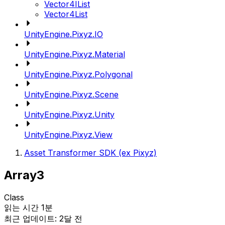
Vector4IList
Vector4List
UnityEngine.Pixyz.IO
UnityEngine.Pixyz.Material
UnityEngine.Pixyz.Polygonal
UnityEngine.Pixyz.Scene
UnityEngine.Pixyz.Unity
UnityEngine.Pixyz.View
Asset Transformer SDK (ex Pixyz)
Array3
Class
읽는 시간 1분
최근 업데이트: 2달 전