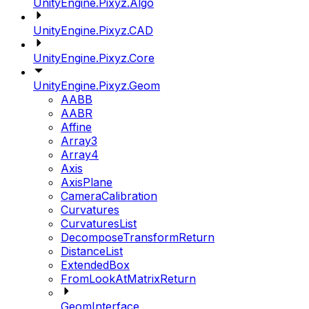
UnityEngine.Pixyz.Algo
UnityEngine.Pixyz.CAD
UnityEngine.Pixyz.Core
UnityEngine.Pixyz.Geom
AABB
AABR
Affine
Array3
Array4
Axis
AxisPlane
CameraCalibration
Curvatures
CurvaturesList
DecomposeTransformReturn
DistanceList
ExtendedBox
FromLookAtMatrixReturn
GeomInterface