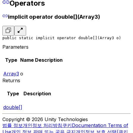
Operators
implicit operator double[](Array3)
public static implicit operator double[](Array3 o)
Parameters
Type
Name
Description
Array3
o
Returns
Type
Description
double[]
Copyright © 2026 Unity Technologies
법률 정보
개인정보 처리방침
쿠키
Documentation Terms of
Use
개인 정보 판매 또는 공유 금지
개인정보 보호 선택(쿠키