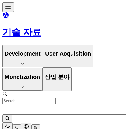
기술 자료
Development
User Acquisition
Monetization
산업 분야