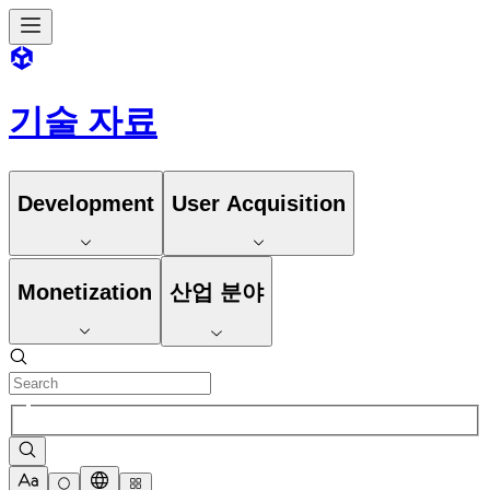
기술 자료
Development
User Acquisition
Monetization
산업 분야