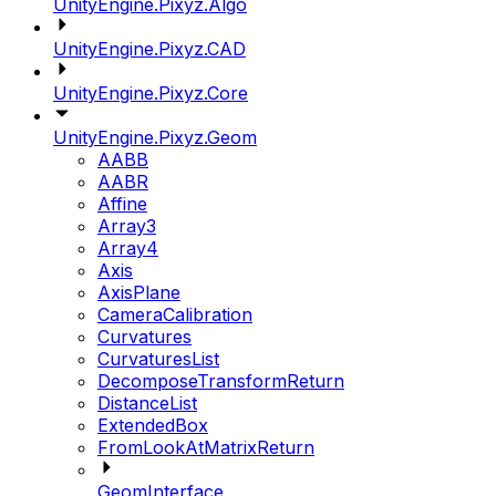
UnityEngine.Pixyz.Algo
UnityEngine.Pixyz.CAD
UnityEngine.Pixyz.Core
UnityEngine.Pixyz.Geom
AABB
AABR
Affine
Array3
Array4
Axis
AxisPlane
CameraCalibration
Curvatures
CurvaturesList
DecomposeTransformReturn
DistanceList
ExtendedBox
FromLookAtMatrixReturn
GeomInterface