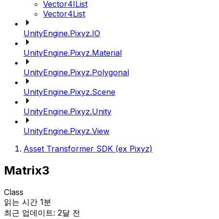
Vector4IList
Vector4List
UnityEngine.Pixyz.IO
UnityEngine.Pixyz.Material
UnityEngine.Pixyz.Polygonal
UnityEngine.Pixyz.Scene
UnityEngine.Pixyz.Unity
UnityEngine.Pixyz.View
Asset Transformer SDK (ex Pixyz)
Matrix3
Class
읽는 시간 1분
최근 업데이트: 2달 전