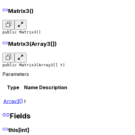
Matrix3()
public Matrix3()
Matrix3(Array3[])
public Matrix3(Array3[] t)
Parameters
Type
Name
Description
Array3[]
t
Fields
this[int]