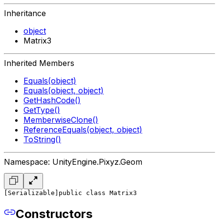
Inheritance
object
Matrix3
Inherited Members
Equals(object)
Equals(object, object)
GetHashCode()
GetType()
MemberwiseClone()
ReferenceEquals(object, object)
ToString()
Namespace: UnityEngine.Pixyz.Geom
[Serializable]
public class Matrix3
Constructors