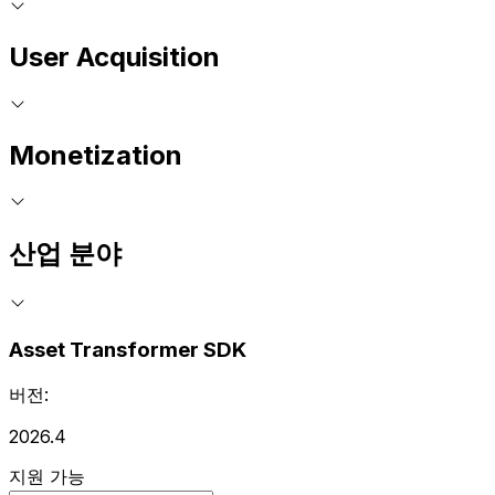
User Acquisition
Monetization
산업 분야
Asset Transformer SDK
버전:
2026.4
지원 가능