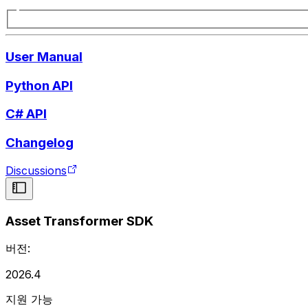
User Manual
Python API
C# API
Changelog
Discussions
Asset Transformer SDK
버전:
2026.4
지원 가능