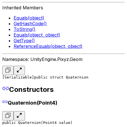
Inherited Members
Equals(object)
GetHashCode()
ToString()
Equals(object, object)
GetType()
ReferenceEquals(object, object)
Namespace: UnityEngine.Pixyz.Geom
[Serializable]
public struct Quaternion
Constructors
Quaternion(Point4)
public Quaternion(Point4 value)