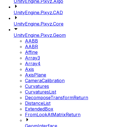
UnityEngine.Pixyz.Algo
UnityEngine.Pixyz.CAD
UnityEngine.Pixyz.Core
UnityEngine.Pixyz.Geom
AABB
AABR
Affine
Array3
Array4
Axis
AxisPlane
CameraCalibration
Curvatures
CurvaturesList
DecomposeTransformReturn
DistanceList
ExtendedBox
FromLookAtMatrixReturn
GeomInterface