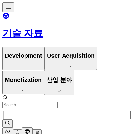
기술 자료
Development
User Acquisition
Monetization
산업 분야