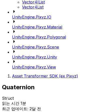
Vector4IList
Vector4List
UnityEngine.Pixyz.IO
UnityEngine.Pixyz.Material
UnityEngine.Pixyz.Polygonal
UnityEngine.Pixyz.Scene
UnityEngine.Pixyz.Unity
UnityEngine.Pixyz.View
Asset Transformer SDK (ex Pixyz)
Quaternion
Struct
읽는 시간 1분
최근 업데이트: 2달 전