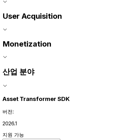
User Acquisition
Monetization
산업 분야
Asset Transformer SDK
버전:
2026.1
지원 가능