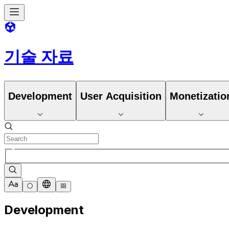
기술 자료
Development
User Acquisition
Monetizatio
Development