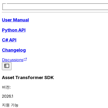
User Manual
Python API
C# API
Changelog
Discussions
Asset Transformer SDK
버전:
2026.1
지원 가능