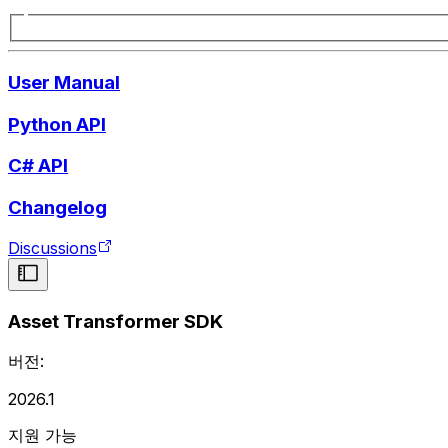
User Manual
Python API
C# API
Changelog
Discussions
Asset Transformer SDK
버전:
2026.1
지원 가능