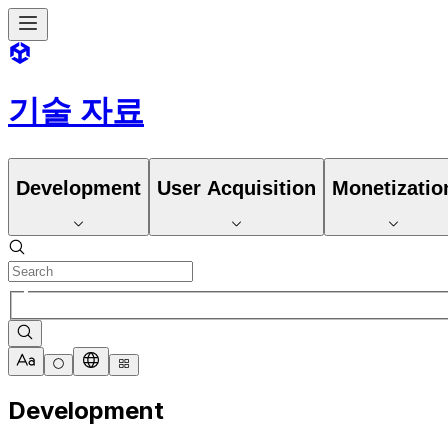
기술 자료
Development
User Acquisition
Monetizatio
Development