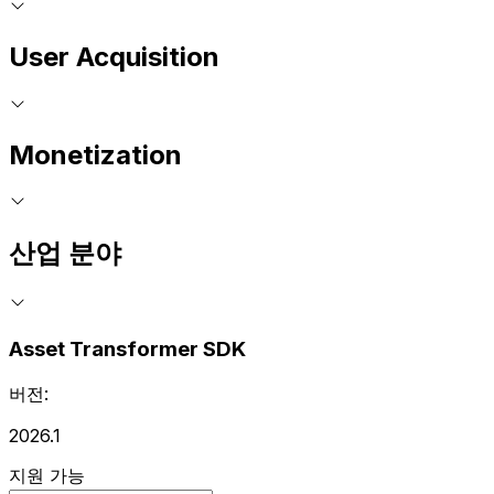
User Acquisition
Monetization
산업 분야
Asset Transformer SDK
버전:
2026.1
지원 가능