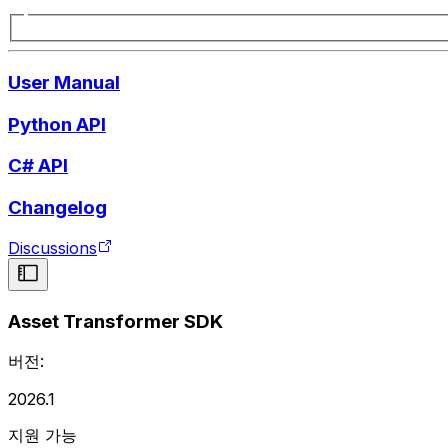
User Manual
Python API
C# API
Changelog
Discussions
Asset Transformer SDK
버전:
2026.1
지원 가능