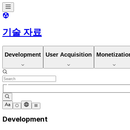
기술 자료
Development
User Acquisition
Monetizatio
Development