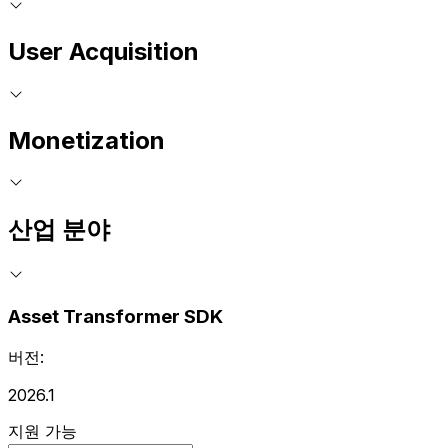
User Acquisition
Monetization
산업 분야
Asset Transformer SDK
버전:
2026.1
지원 가능