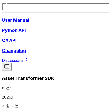
User Manual
Python API
C# API
Changelog
Discussions
Asset Transformer SDK
버전:
2026.1
지원 가능