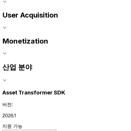
User Acquisition
Monetization
산업 분야
Asset Transformer SDK
버전:
2026.1
지원 가능