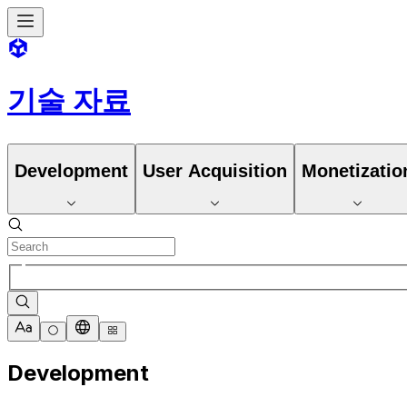
기술 자료
Development
User Acquisition
Monetizatio
Development