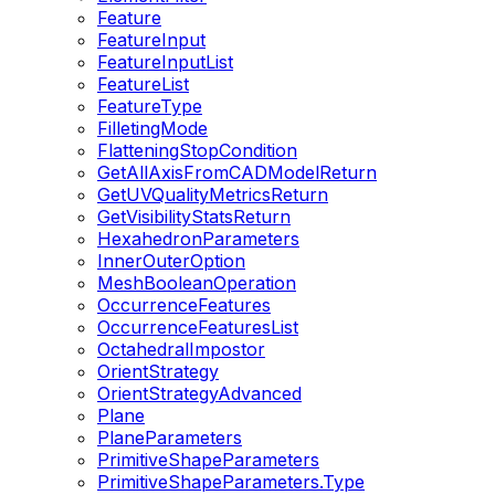
Feature
FeatureInput
FeatureInputList
FeatureList
FeatureType
FilletingMode
FlatteningStopCondition
GetAllAxisFromCADModelReturn
GetUVQualityMetricsReturn
GetVisibilityStatsReturn
HexahedronParameters
InnerOuterOption
MeshBooleanOperation
OccurrenceFeatures
OccurrenceFeaturesList
OctahedralImpostor
OrientStrategy
OrientStrategyAdvanced
Plane
PlaneParameters
PrimitiveShapeParameters
PrimitiveShapeParameters.Type