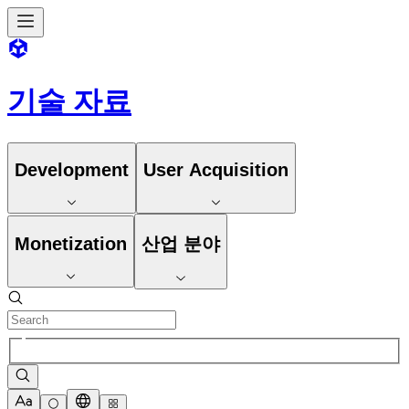
기술 자료
Development
User Acquisition
Monetization
산업 분야