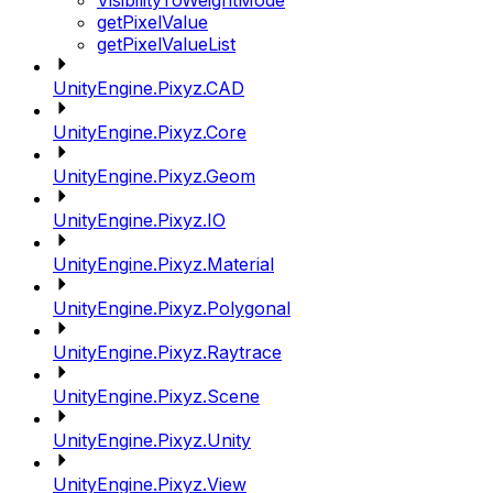
VisibilityToWeightMode
getPixelValue
getPixelValueList
UnityEngine.Pixyz.CAD
UnityEngine.Pixyz.Core
UnityEngine.Pixyz.Geom
UnityEngine.Pixyz.IO
UnityEngine.Pixyz.Material
UnityEngine.Pixyz.Polygonal
UnityEngine.Pixyz.Raytrace
UnityEngine.Pixyz.Scene
UnityEngine.Pixyz.Unity
UnityEngine.Pixyz.View