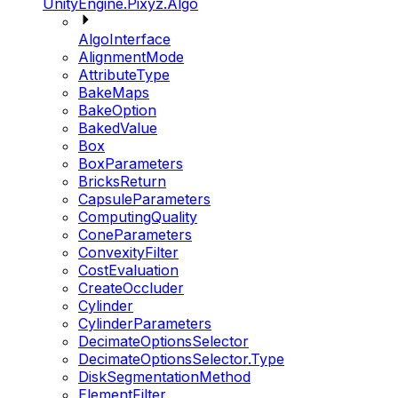
UnityEngine.Pixyz.Algo
AlgoInterface
AlignmentMode
AttributeType
BakeMaps
BakeOption
BakedValue
Box
BoxParameters
BricksReturn
CapsuleParameters
ComputingQuality
ConeParameters
ConvexityFilter
CostEvaluation
CreateOccluder
Cylinder
CylinderParameters
DecimateOptionsSelector
DecimateOptionsSelector.Type
DiskSegmentationMethod
ElementFilter