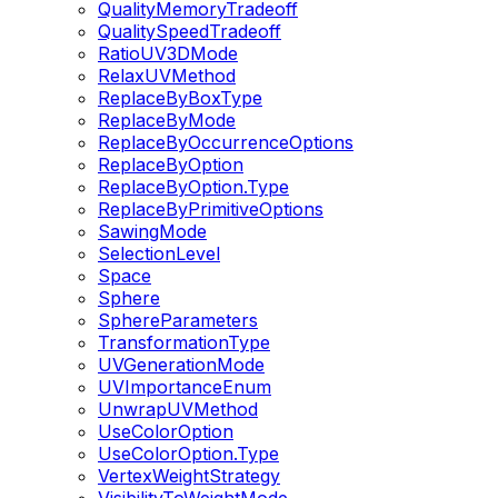
QualityMemoryTradeoff
QualitySpeedTradeoff
RatioUV3DMode
RelaxUVMethod
ReplaceByBoxType
ReplaceByMode
ReplaceByOccurrenceOptions
ReplaceByOption
ReplaceByOption.Type
ReplaceByPrimitiveOptions
SawingMode
SelectionLevel
Space
Sphere
SphereParameters
TransformationType
UVGenerationMode
UVImportanceEnum
UnwrapUVMethod
UseColorOption
UseColorOption.Type
VertexWeightStrategy