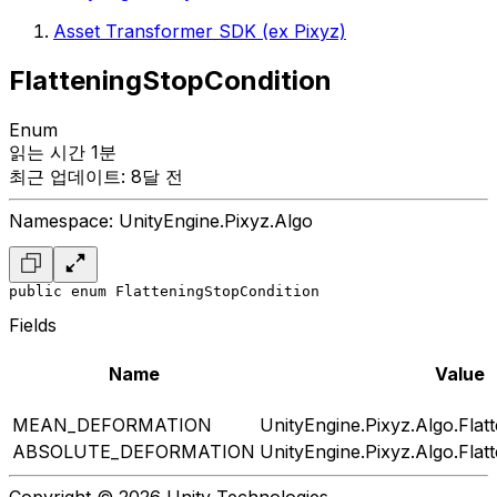
Asset Transformer SDK (ex Pixyz)
FlatteningStopCondition
Enum
읽는 시간 1분
최근 업데이트: 8달 전
Namespace: UnityEngine.Pixyz.Algo
public enum FlatteningStopCondition
Fields
Name
Value
MEAN_DEFORMATION
UnityEngine.Pixyz.Algo.Flat
ABSOLUTE_DEFORMATION
UnityEngine.Pixyz.Algo.Flat
Copyright © 2026 Unity Technologies