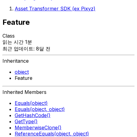
Asset Transformer SDK (ex Pixyz)
Feature
Class
읽는 시간 1분
최근 업데이트: 8달 전
Inheritance
object
Feature
Inherited Members
Equals(object)
Equals(object, object)
GetHashCode()
GetType()
MemberwiseClone()
ReferenceEquals(object, object)