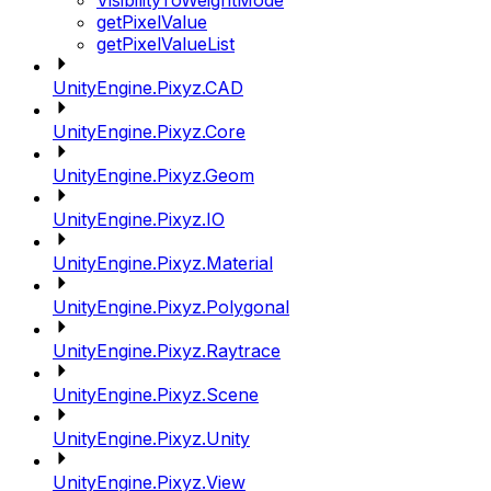
VisibilityToWeightMode
getPixelValue
getPixelValueList
UnityEngine.Pixyz.CAD
UnityEngine.Pixyz.Core
UnityEngine.Pixyz.Geom
UnityEngine.Pixyz.IO
UnityEngine.Pixyz.Material
UnityEngine.Pixyz.Polygonal
UnityEngine.Pixyz.Raytrace
UnityEngine.Pixyz.Scene
UnityEngine.Pixyz.Unity
UnityEngine.Pixyz.View