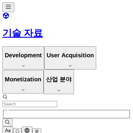
기술 자료
Development
User Acquisition
Monetization
산업 분야