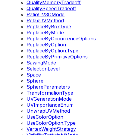
QualityMemoryTradeoff
QualitySpeedTradeoff
RatioUV3DMode
RelaxUVMethod
ReplaceByBoxType
ReplaceByMode
ReplaceByOccurrenceOptions
ReplaceByOption
ReplaceByOption.Type
ReplaceByPrimitiveOptions
SawingMode
SelectionLevel
Space
Sphere
SphereParameters
TransformationType
UVGenerationMode
UVImportanceEnum
UnwrapUVMethod
UseColorOption
UseColorOption.Type
VertexWeightStrategy