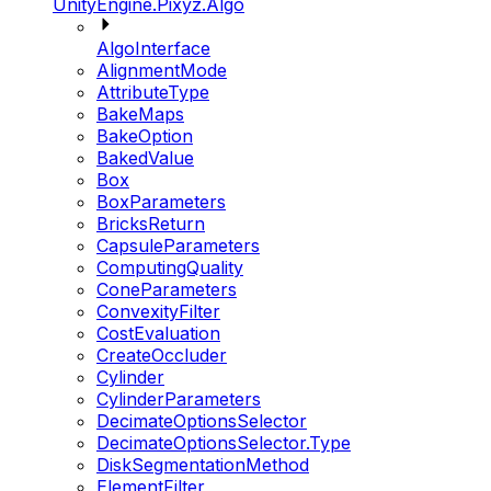
UnityEngine.Pixyz.Algo
AlgoInterface
AlignmentMode
AttributeType
BakeMaps
BakeOption
BakedValue
Box
BoxParameters
BricksReturn
CapsuleParameters
ComputingQuality
ConeParameters
ConvexityFilter
CostEvaluation
CreateOccluder
Cylinder
CylinderParameters
DecimateOptionsSelector
DecimateOptionsSelector.Type
DiskSegmentationMethod
ElementFilter