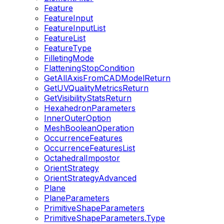
Feature
FeatureInput
FeatureInputList
FeatureList
FeatureType
FilletingMode
FlatteningStopCondition
GetAllAxisFromCADModelReturn
GetUVQualityMetricsReturn
GetVisibilityStatsReturn
HexahedronParameters
InnerOuterOption
MeshBooleanOperation
OccurrenceFeatures
OccurrenceFeaturesList
OctahedralImpostor
OrientStrategy
OrientStrategyAdvanced
Plane
PlaneParameters
PrimitiveShapeParameters
PrimitiveShapeParameters.Type