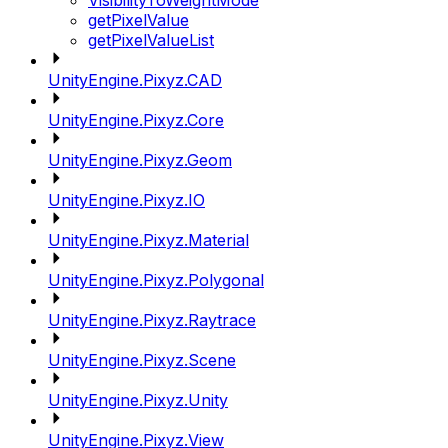
VisibilityToWeightMode
getPixelValue
getPixelValueList
UnityEngine.Pixyz.CAD
UnityEngine.Pixyz.Core
UnityEngine.Pixyz.Geom
UnityEngine.Pixyz.IO
UnityEngine.Pixyz.Material
UnityEngine.Pixyz.Polygonal
UnityEngine.Pixyz.Raytrace
UnityEngine.Pixyz.Scene
UnityEngine.Pixyz.Unity
UnityEngine.Pixyz.View