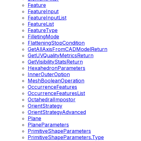
Feature
FeatureInput
FeatureInputList
FeatureList
FeatureType
FilletingMode
FlatteningStopCondition
GetAllAxisFromCADModelReturn
GetUVQualityMetricsReturn
GetVisibilityStatsReturn
HexahedronParameters
InnerOuterOption
MeshBooleanOperation
OccurrenceFeatures
OccurrenceFeaturesList
OctahedralImpostor
OrientStrategy
OrientStrategyAdvanced
Plane
PlaneParameters
PrimitiveShapeParameters
PrimitiveShapeParameters.Type