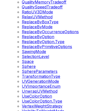
QualityMemoryTradeoff
QualitySpeedTradeoff
RatioUV3DMode
RelaxUVMethod
ReplaceByBoxType
ReplaceByMode
ReplaceByOccurrenceOptions
ReplaceByOption
ReplaceByOption.Type
ReplaceByPrimitiveOptions
SawingMode
SelectionLevel
Space
Sphere
SphereParameters
TransformationType
UVGenerationMode
UVImportanceEnum
UnwrapUVMethod
UseColorOption
UseColorOption.Type
VertexWeightStrategy