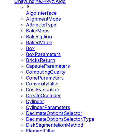
UnityEngine.Pixyz.Algo
AlgoInterface
AlignmentMode
AttributeType
BakeMaps
BakeOption
BakedValue
Box
BoxParameters
BricksReturn
CapsuleParameters
ComputingQuality
ConeParameters
ConvexityFilter
CostEvaluation
CreateOccluder
Cylinder
CylinderParameters
DecimateOptionsSelector
DecimateOptionsSelector.Type
DiskSegmentationMethod
ElementFilter