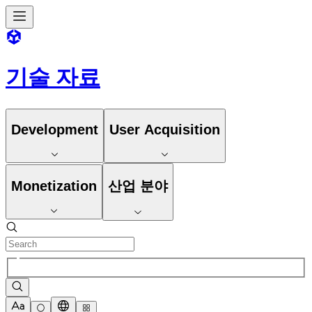
기술 자료
Development
User Acquisition
Monetization
산업 분야