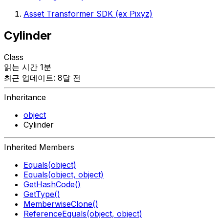
Asset Transformer SDK (ex Pixyz)
Cylinder
Class
읽는 시간 1분
최근 업데이트: 8달 전
Inheritance
object
Cylinder
Inherited Members
Equals(object)
Equals(object, object)
GetHashCode()
GetType()
MemberwiseClone()
ReferenceEquals(object, object)