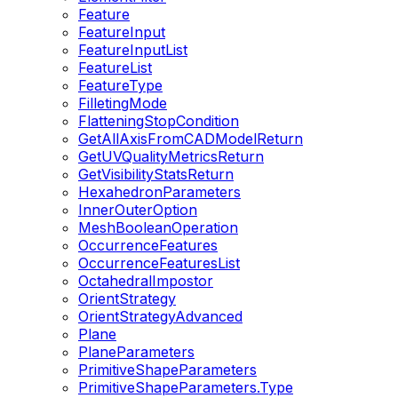
Feature
FeatureInput
FeatureInputList
FeatureList
FeatureType
FilletingMode
FlatteningStopCondition
GetAllAxisFromCADModelReturn
GetUVQualityMetricsReturn
GetVisibilityStatsReturn
HexahedronParameters
InnerOuterOption
MeshBooleanOperation
OccurrenceFeatures
OccurrenceFeaturesList
OctahedralImpostor
OrientStrategy
OrientStrategyAdvanced
Plane
PlaneParameters
PrimitiveShapeParameters
PrimitiveShapeParameters.Type