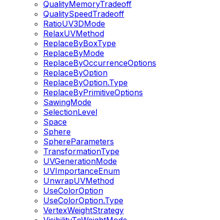
QualityMemoryTradeoff
QualitySpeedTradeoff
RatioUV3DMode
RelaxUVMethod
ReplaceByBoxType
ReplaceByMode
ReplaceByOccurrenceOptions
ReplaceByOption
ReplaceByOption.Type
ReplaceByPrimitiveOptions
SawingMode
SelectionLevel
Space
Sphere
SphereParameters
TransformationType
UVGenerationMode
UVImportanceEnum
UnwrapUVMethod
UseColorOption
UseColorOption.Type
VertexWeightStrategy