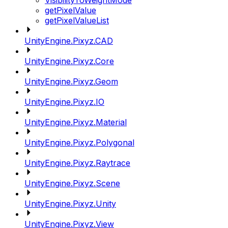
VisibilityToWeightMode
getPixelValue
getPixelValueList
UnityEngine.Pixyz.CAD
UnityEngine.Pixyz.Core
UnityEngine.Pixyz.Geom
UnityEngine.Pixyz.IO
UnityEngine.Pixyz.Material
UnityEngine.Pixyz.Polygonal
UnityEngine.Pixyz.Raytrace
UnityEngine.Pixyz.Scene
UnityEngine.Pixyz.Unity
UnityEngine.Pixyz.View