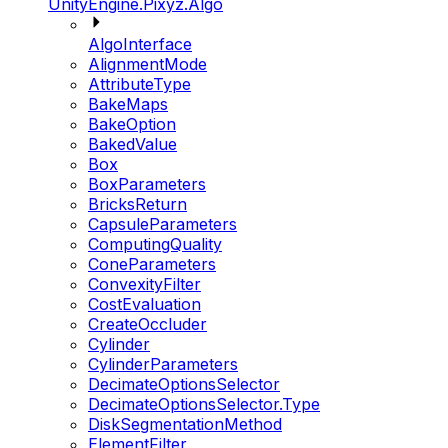
UnityEngine.Pixyz.Algo
AlgoInterface
AlignmentMode
AttributeType
BakeMaps
BakeOption
BakedValue
Box
BoxParameters
BricksReturn
CapsuleParameters
ComputingQuality
ConeParameters
ConvexityFilter
CostEvaluation
CreateOccluder
Cylinder
CylinderParameters
DecimateOptionsSelector
DecimateOptionsSelector.Type
DiskSegmentationMethod
ElementFilter