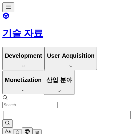
기술 자료
Development
User Acquisition
Monetization
산업 분야