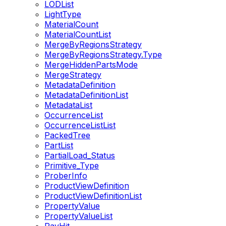
LODList
LightType
MaterialCount
MaterialCountList
MergeByRegionsStrategy
MergeByRegionsStrategy.Type
MergeHiddenPartsMode
MergeStrategy
MetadataDefinition
MetadataDefinitionList
MetadataList
OccurrenceList
OccurrenceListList
PackedTree
PartList
PartialLoad_Status
Primitive_Type
ProberInfo
ProductViewDefinition
ProductViewDefinitionList
PropertyValue
PropertyValueList