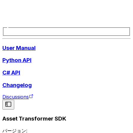
User Manual
Python API
C# API
Changelog
Discussions
Asset Transformer SDK
バージョン: