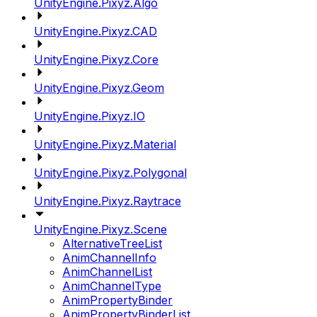
UnityEngine.Pixyz.Algo
UnityEngine.Pixyz.CAD
UnityEngine.Pixyz.Core
UnityEngine.Pixyz.Geom
UnityEngine.Pixyz.IO
UnityEngine.Pixyz.Material
UnityEngine.Pixyz.Polygonal
UnityEngine.Pixyz.Raytrace
UnityEngine.Pixyz.Scene
AlternativeTreeList
AnimChannelInfo
AnimChannelList
AnimChannelType
AnimPropertyBinder
AnimPropertyBinderList