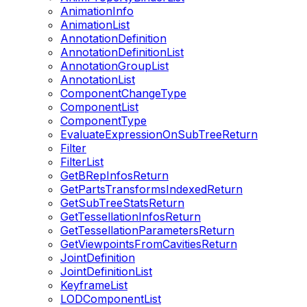
AnimationInfo
AnimationList
AnnotationDefinition
AnnotationDefinitionList
AnnotationGroupList
AnnotationList
ComponentChangeType
ComponentList
ComponentType
EvaluateExpressionOnSubTreeReturn
Filter
FilterList
GetBRepInfosReturn
GetPartsTransformsIndexedReturn
GetSubTreeStatsReturn
GetTessellationInfosReturn
GetTessellationParametersReturn
GetViewpointsFromCavitiesReturn
JointDefinition
JointDefinitionList
KeyframeList
LODComponentList