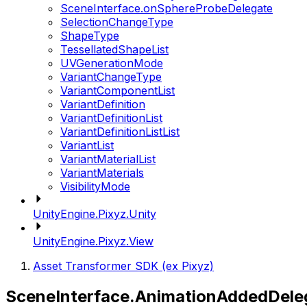
SceneInterface.onSphereProbeDelegate
SelectionChangeType
ShapeType
TessellatedShapeList
UVGenerationMode
VariantChangeType
VariantComponentList
VariantDefinition
VariantDefinitionList
VariantDefinitionListList
VariantList
VariantMaterialList
VariantMaterials
VisibilityMode
UnityEngine.Pixyz.Unity
UnityEngine.Pixyz.View
Asset Transformer SDK (ex Pixyz)
SceneInterface.AnimationAddedDele