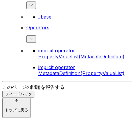
_base
Operators
implicit operator
PropertyValueList(MetadataDefinition)
implicit operator
MetadataDefinition(PropertyValueList)
このページの問題を報告する
フィードバック
トップに戻る