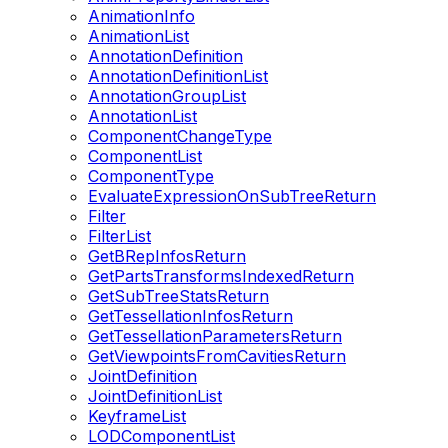
AnimationInfo
AnimationList
AnnotationDefinition
AnnotationDefinitionList
AnnotationGroupList
AnnotationList
ComponentChangeType
ComponentList
ComponentType
EvaluateExpressionOnSubTreeReturn
Filter
FilterList
GetBRepInfosReturn
GetPartsTransformsIndexedReturn
GetSubTreeStatsReturn
GetTessellationInfosReturn
GetTessellationParametersReturn
GetViewpointsFromCavitiesReturn
JointDefinition
JointDefinitionList
KeyframeList
LODComponentList