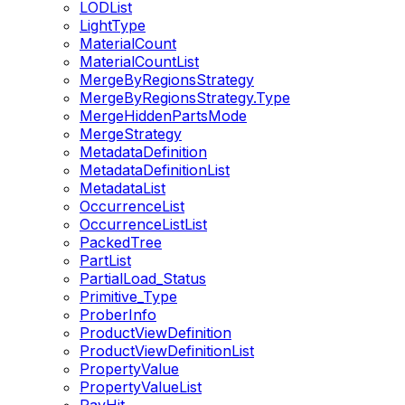
LODList
LightType
MaterialCount
MaterialCountList
MergeByRegionsStrategy
MergeByRegionsStrategy.Type
MergeHiddenPartsMode
MergeStrategy
MetadataDefinition
MetadataDefinitionList
MetadataList
OccurrenceList
OccurrenceListList
PackedTree
PartList
PartialLoad_Status
Primitive_Type
ProberInfo
ProductViewDefinition
ProductViewDefinitionList
PropertyValue
PropertyValueList