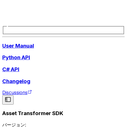
User Manual
Python API
C# API
Changelog
Discussions
Asset Transformer SDK
バージョン: