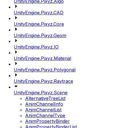
UnityEngine.Pixyz.Algo
UnityEngine.Pixyz.CAD
UnityEngine.Pixyz.Core
UnityEngine.Pixyz.Geom
UnityEngine.Pixyz.IO
UnityEngine.Pixyz.Material
UnityEngine.Pixyz.Polygonal
UnityEngine.Pixyz.Raytrace
UnityEngine.Pixyz.Scene
AlternativeTreeList
AnimChannelInfo
AnimChannelList
AnimChannelType
AnimPropertyBinder
AnimPropertyBinderList