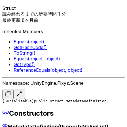
Struct
読み終わるまでの所要時間 1 分
最終更新 8ヶ月前
Inherited Members
Equals(object)
GetHashCode()
ToString()
Equals(object, object)
GetType()
ReferenceEquals(object, object)
Namespace: UnityEngine.Pixyz.Scene
[Serializable]
public struct MetadataDefinition
Constructors
MetadataDefinition(PropertyValueList)