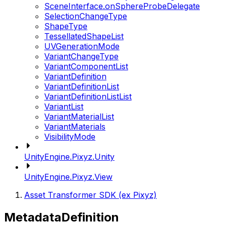
SceneInterface.onSphereProbeDelegate
SelectionChangeType
ShapeType
TessellatedShapeList
UVGenerationMode
VariantChangeType
VariantComponentList
VariantDefinition
VariantDefinitionList
VariantDefinitionListList
VariantList
VariantMaterialList
VariantMaterials
VisibilityMode
UnityEngine.Pixyz.Unity
UnityEngine.Pixyz.View
Asset Transformer SDK (ex Pixyz)
MetadataDefinition