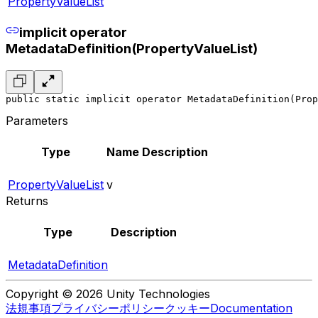
PropertyValueList
implicit operator
MetadataDefinition(PropertyValueList)
public static implicit operator MetadataDefinition(Prop
Parameters
Type
Name
Description
PropertyValueList
v
Returns
Type
Description
MetadataDefinition
Copyright © 2026 Unity Technologies
法規事項
プライバシーポリシー
クッキー
Documentation