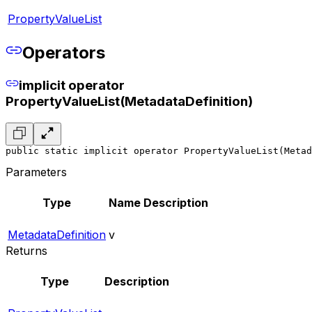
PropertyValueList
Operators
implicit operator
PropertyValueList(MetadataDefinition)
public static implicit operator PropertyValueList(Metad
Parameters
Type
Name
Description
MetadataDefinition
v
Returns
Type
Description