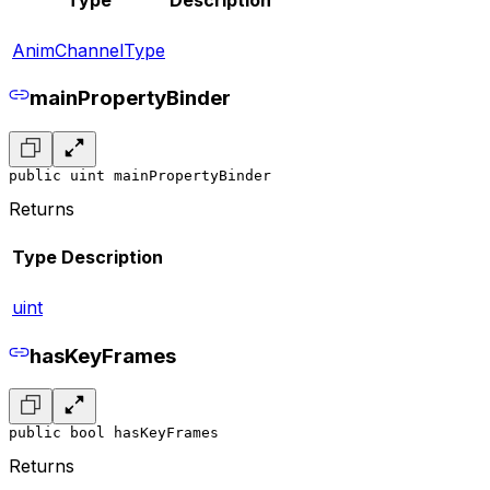
AnimChannelType
mainPropertyBinder
public uint mainPropertyBinder
Returns
Type
Description
uint
hasKeyFrames
public bool hasKeyFrames
Returns