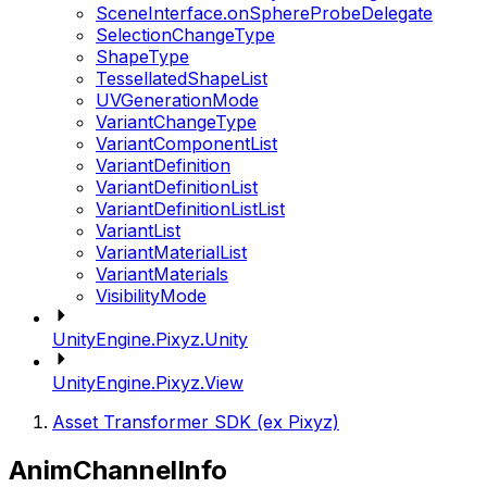
SceneInterface.onSphereProbeDelegate
SelectionChangeType
ShapeType
TessellatedShapeList
UVGenerationMode
VariantChangeType
VariantComponentList
VariantDefinition
VariantDefinitionList
VariantDefinitionListList
VariantList
VariantMaterialList
VariantMaterials
VisibilityMode
UnityEngine.Pixyz.Unity
UnityEngine.Pixyz.View
Asset Transformer SDK (ex Pixyz)
AnimChannelInfo