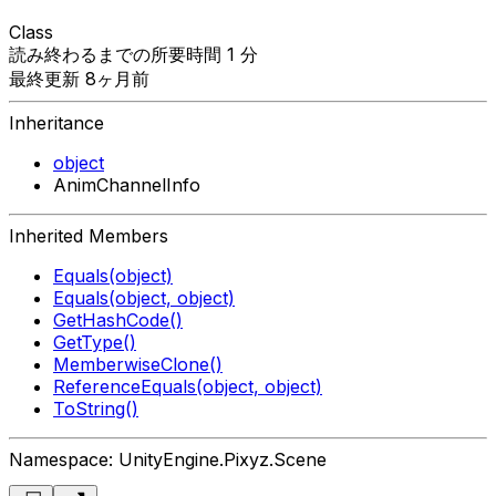
Class
読み終わるまでの所要時間 1 分
最終更新 8ヶ月前
Inheritance
object
AnimChannelInfo
Inherited Members
Equals(object)
Equals(object, object)
GetHashCode()
GetType()
MemberwiseClone()
ReferenceEquals(object, object)
ToString()
Namespace: UnityEngine.Pixyz.Scene