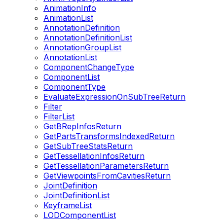
AnimationInfo
AnimationList
AnnotationDefinition
AnnotationDefinitionList
AnnotationGroupList
AnnotationList
ComponentChangeType
ComponentList
ComponentType
EvaluateExpressionOnSubTreeReturn
Filter
FilterList
GetBRepInfosReturn
GetPartsTransformsIndexedReturn
GetSubTreeStatsReturn
GetTessellationInfosReturn
GetTessellationParametersReturn
GetViewpointsFromCavitiesReturn
JointDefinition
JointDefinitionList
KeyframeList
LODComponentList