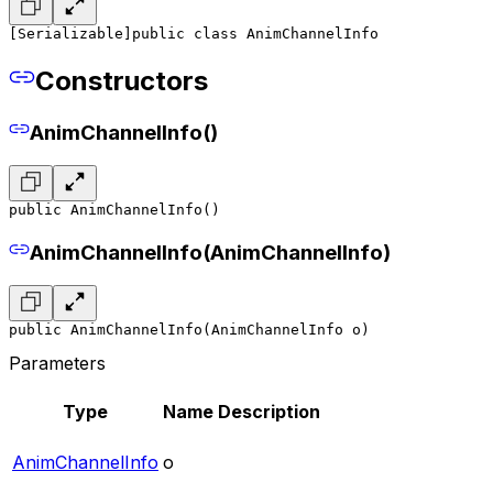
[Serializable]
public class AnimChannelInfo
Constructors
AnimChannelInfo()
public AnimChannelInfo()
AnimChannelInfo(AnimChannelInfo)
public AnimChannelInfo(AnimChannelInfo o)
Parameters
Type
Name
Description
AnimChannelInfo
o