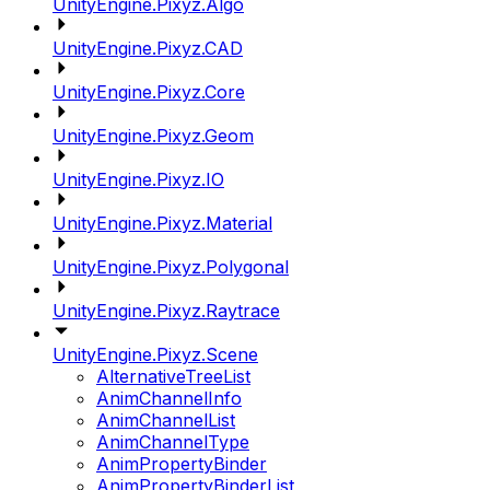
UnityEngine.Pixyz.Algo
UnityEngine.Pixyz.CAD
UnityEngine.Pixyz.Core
UnityEngine.Pixyz.Geom
UnityEngine.Pixyz.IO
UnityEngine.Pixyz.Material
UnityEngine.Pixyz.Polygonal
UnityEngine.Pixyz.Raytrace
UnityEngine.Pixyz.Scene
AlternativeTreeList
AnimChannelInfo
AnimChannelList
AnimChannelType
AnimPropertyBinder
AnimPropertyBinderList