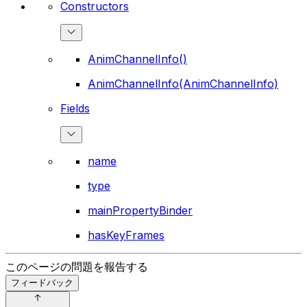
Constructors
AnimChannelInfo()
AnimChannelInfo(AnimChannelInfo)
Fields
name
type
mainPropertyBinder
hasKeyFrames
このページの問題を報告する
フィードバック