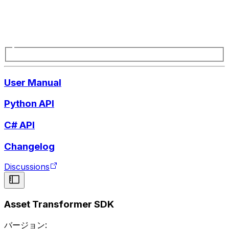
User Manual
Python API
C# API
Changelog
Discussions
Asset Transformer SDK
バージョン: