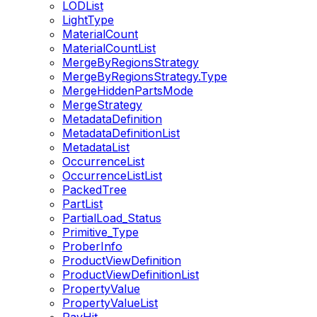
LODList
LightType
MaterialCount
MaterialCountList
MergeByRegionsStrategy
MergeByRegionsStrategy.Type
MergeHiddenPartsMode
MergeStrategy
MetadataDefinition
MetadataDefinitionList
MetadataList
OccurrenceList
OccurrenceListList
PackedTree
PartList
PartialLoad_Status
Primitive_Type
ProberInfo
ProductViewDefinition
ProductViewDefinitionList
PropertyValue
PropertyValueList