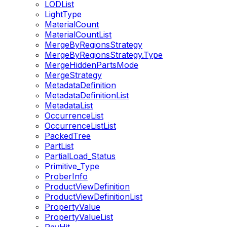
LODList
LightType
MaterialCount
MaterialCountList
MergeByRegionsStrategy
MergeByRegionsStrategy.Type
MergeHiddenPartsMode
MergeStrategy
MetadataDefinition
MetadataDefinitionList
MetadataList
OccurrenceList
OccurrenceListList
PackedTree
PartList
PartialLoad_Status
Primitive_Type
ProberInfo
ProductViewDefinition
ProductViewDefinitionList
PropertyValue
PropertyValueList