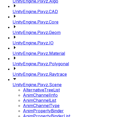
UnityEngine.Pixyz.Algo
UnityEngine.Pixyz.CAD
UnityEngine.Pixyz.Core
UnityEngine.Pixyz.Geom
UnityEngine.Pixyz.IO
UnityEngine.Pixyz.Material
UnityEngine.Pixyz.Polygonal
UnityEngine.Pixyz.Raytrace
UnityEngine.Pixyz.Scene
AlternativeTreeList
AnimChannelInfo
AnimChannelList
AnimChannelType
AnimPropertyBinder
AnimPropertyBinderList