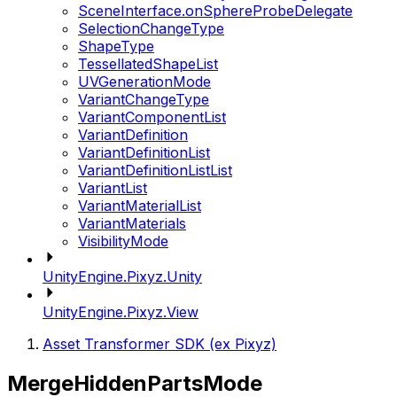
SceneInterface.onSphereProbeDelegate
SelectionChangeType
ShapeType
TessellatedShapeList
UVGenerationMode
VariantChangeType
VariantComponentList
VariantDefinition
VariantDefinitionList
VariantDefinitionListList
VariantList
VariantMaterialList
VariantMaterials
VisibilityMode
UnityEngine.Pixyz.Unity
UnityEngine.Pixyz.View
Asset Transformer SDK (ex Pixyz)
MergeHiddenPartsMode