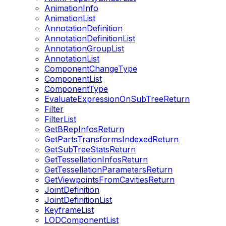
AnimationInfo
AnimationList
AnnotationDefinition
AnnotationDefinitionList
AnnotationGroupList
AnnotationList
ComponentChangeType
ComponentList
ComponentType
EvaluateExpressionOnSubTreeReturn
Filter
FilterList
GetBRepInfosReturn
GetPartsTransformsIndexedReturn
GetSubTreeStatsReturn
GetTessellationInfosReturn
GetTessellationParametersReturn
GetViewpointsFromCavitiesReturn
JointDefinition
JointDefinitionList
KeyframeList
LODComponentList