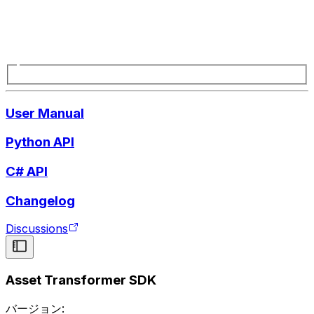
User Manual
Python API
C# API
Changelog
Discussions
Asset Transformer SDK
バージョン: