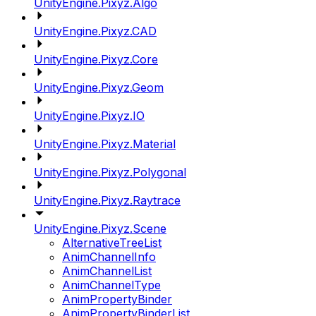
UnityEngine.Pixyz.Algo
UnityEngine.Pixyz.CAD
UnityEngine.Pixyz.Core
UnityEngine.Pixyz.Geom
UnityEngine.Pixyz.IO
UnityEngine.Pixyz.Material
UnityEngine.Pixyz.Polygonal
UnityEngine.Pixyz.Raytrace
UnityEngine.Pixyz.Scene
AlternativeTreeList
AnimChannelInfo
AnimChannelList
AnimChannelType
AnimPropertyBinder
AnimPropertyBinderList