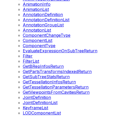
AnimationInfo
AnimationList
AnnotationDefinition
AnnotationDefinitionList
AnnotationGroupList
AnnotationList
ComponentChangeType
ComponentList
ComponentType
EvaluateExpressionOnSubTreeReturn
Filter
FilterList
GetBRepInfosReturn
GetPartsTransformsIndexedReturn
GetSubTreeStatsReturn
GetTessellationInfosReturn
GetTessellationParametersReturn
GetViewpointsFromCavitiesReturn
JointDefinition
JointDefinitionList
KeyframeList
LODComponentList