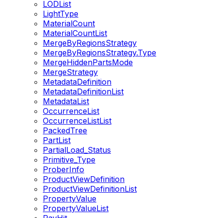
LODList
LightType
MaterialCount
MaterialCountList
MergeByRegionsStrategy
MergeByRegionsStrategy.Type
MergeHiddenPartsMode
MergeStrategy
MetadataDefinition
MetadataDefinitionList
MetadataList
OccurrenceList
OccurrenceListList
PackedTree
PartList
PartialLoad_Status
Primitive_Type
ProberInfo
ProductViewDefinition
ProductViewDefinitionList
PropertyValue
PropertyValueList