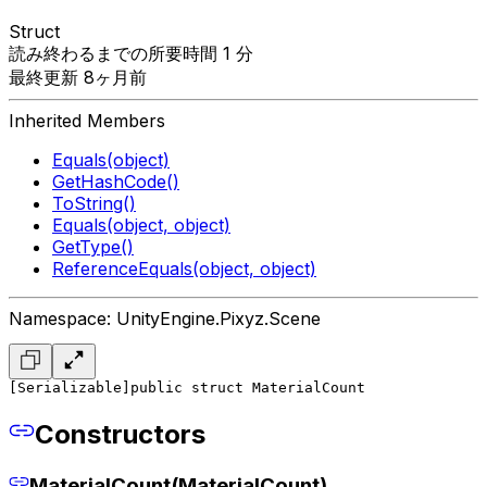
Struct
読み終わるまでの所要時間 1 分
最終更新 8ヶ月前
Inherited Members
Equals(object)
GetHashCode()
ToString()
Equals(object, object)
GetType()
ReferenceEquals(object, object)
Namespace: UnityEngine.Pixyz.Scene
[Serializable]
public struct MaterialCount
Constructors
MaterialCount(MaterialCount)