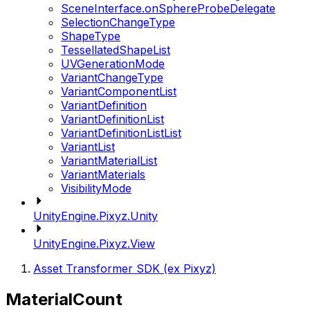
SceneInterface.onSphereProbeDelegate
SelectionChangeType
ShapeType
TessellatedShapeList
UVGenerationMode
VariantChangeType
VariantComponentList
VariantDefinition
VariantDefinitionList
VariantDefinitionListList
VariantList
VariantMaterialList
VariantMaterials
VisibilityMode
UnityEngine.Pixyz.Unity
UnityEngine.Pixyz.View
Asset Transformer SDK (ex Pixyz)
MaterialCount