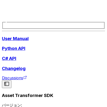
User Manual
Python API
C# API
Changelog
Discussions
Asset Transformer SDK
バージョン: