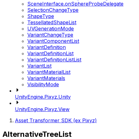
SceneInterface.onSphereProbeDelegate
SelectionChangeType
ShapeType
TessellatedShapeList
UVGenerationMode
VariantChangeType
VariantComponentList
VariantDefinition
VariantDefinitionList
VariantDefinitionListList
VariantList
VariantMaterialList
VariantMaterials
VisibilityMode
UnityEngine.Pixyz.Unity
UnityEngine.Pixyz.View
Asset Transformer SDK (ex Pixyz)
AlternativeTreeList