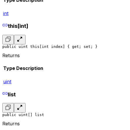
int
this[int]
public uint this[int index] { get; set; }
Returns
Type
Description
uint
list
public uint[] list
Returns