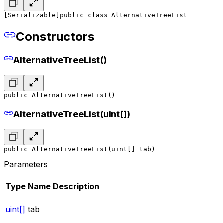
[Serializable]
public class AlternativeTreeList
Constructors
AlternativeTreeList()
public AlternativeTreeList()
AlternativeTreeList(uint[])
public AlternativeTreeList(uint[] tab)
Parameters
Type
Name
Description
uint[]
tab