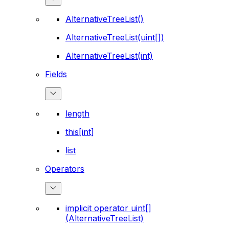
AlternativeTreeList()
AlternativeTreeList(uint[])
AlternativeTreeList(int)
Fields
length
this[int]
list
Operators
implicit operator uint[]
(AlternativeTreeList)