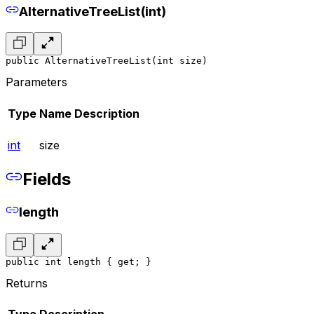
AlternativeTreeList(int)
public AlternativeTreeList(int size)
Parameters
Type
Name
Description
int
size
Fields
length
public int length { get; }
Returns
Type
Description