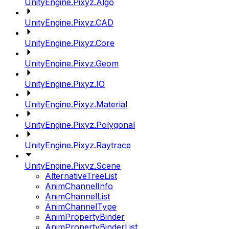
UnityEngine.Pixyz.Algo
UnityEngine.Pixyz.CAD
UnityEngine.Pixyz.Core
UnityEngine.Pixyz.Geom
UnityEngine.Pixyz.IO
UnityEngine.Pixyz.Material
UnityEngine.Pixyz.Polygonal
UnityEngine.Pixyz.Raytrace
UnityEngine.Pixyz.Scene
AlternativeTreeList
AnimChannelInfo
AnimChannelList
AnimChannelType
AnimPropertyBinder
AnimPropertyBinderList