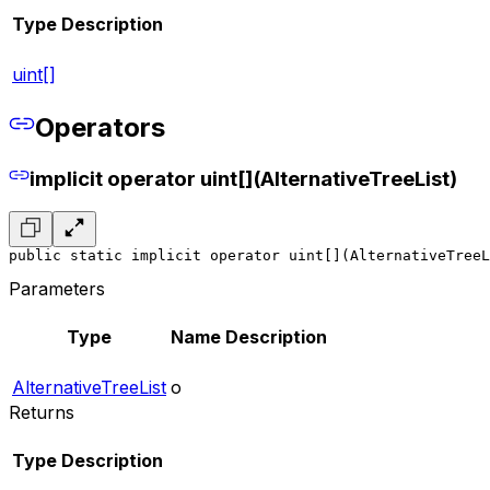
Type
Description
uint[]
Operators
implicit operator uint[](AlternativeTreeList)
public static implicit operator uint[](AlternativeTreeL
Parameters
Type
Name
Description
AlternativeTreeList
o
Returns
Type
Description