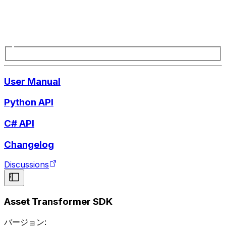
User Manual
Python API
C# API
Changelog
Discussions
Asset Transformer SDK
バージョン: