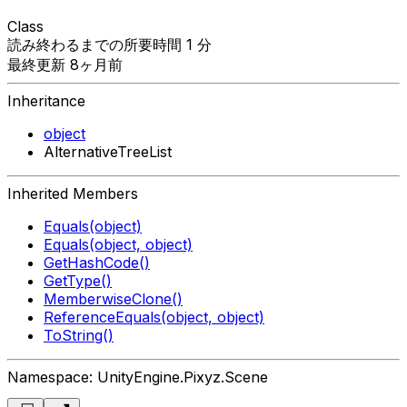
Class
読み終わるまでの所要時間 1 分
最終更新 8ヶ月前
Inheritance
object
AlternativeTreeList
Inherited Members
Equals(object)
Equals(object, object)
GetHashCode()
GetType()
MemberwiseClone()
ReferenceEquals(object, object)
ToString()
Namespace: UnityEngine.Pixyz.Scene