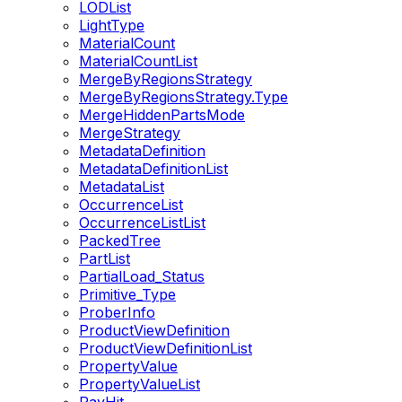
LODList
LightType
MaterialCount
MaterialCountList
MergeByRegionsStrategy
MergeByRegionsStrategy.Type
MergeHiddenPartsMode
MergeStrategy
MetadataDefinition
MetadataDefinitionList
MetadataList
OccurrenceList
OccurrenceListList
PackedTree
PartList
PartialLoad_Status
Primitive_Type
ProberInfo
ProductViewDefinition
ProductViewDefinitionList
PropertyValue
PropertyValueList