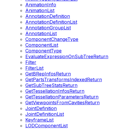
AnimationInfo
AnimationList
AnnotationDefinition
AnnotationDefinitionList
AnnotationGroupList
AnnotationList
ComponentChangeType
ComponentList
ComponentType
EvaluateExpressionOnSubTreeReturn
Filter
FilterList
GetBRepInfosReturn
GetPartsTransformsIndexedReturn
GetSubTreeStatsReturn
GetTessellationInfosReturn
GetTessellationParametersReturn
GetViewpointsFromCavitiesReturn
JointDefinition
JointDefinitionList
KeyframeList
LODComponentList