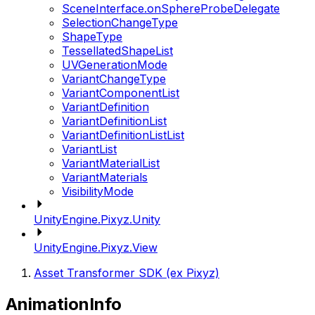
SceneInterface.onSphereProbeDelegate
SelectionChangeType
ShapeType
TessellatedShapeList
UVGenerationMode
VariantChangeType
VariantComponentList
VariantDefinition
VariantDefinitionList
VariantDefinitionListList
VariantList
VariantMaterialList
VariantMaterials
VisibilityMode
UnityEngine.Pixyz.Unity
UnityEngine.Pixyz.View
Asset Transformer SDK (ex Pixyz)
AnimationInfo