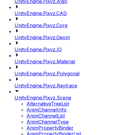
UnityEngine.Pixyz.Algo
UnityEngine.Pixyz.CAD
UnityEngine.Pixyz.Core
UnityEngine.Pixyz.Geom
UnityEngine.Pixyz.IO
UnityEngine.Pixyz.Material
UnityEngine.Pixyz.Polygonal
UnityEngine.Pixyz.Raytrace
UnityEngine.Pixyz.Scene
AlternativeTreeList
AnimChannelInfo
AnimChannelList
AnimChannelType
AnimPropertyBinder
AnimPropertyBinderList