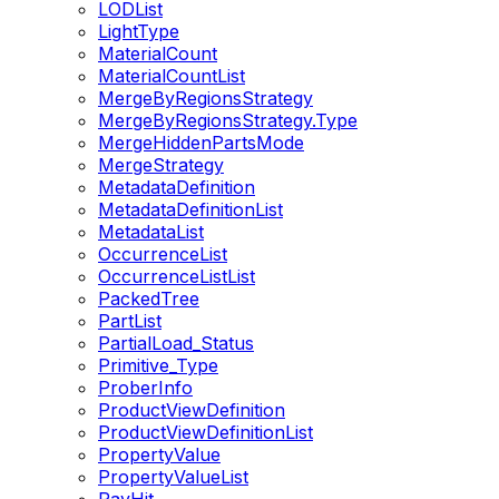
LODList
LightType
MaterialCount
MaterialCountList
MergeByRegionsStrategy
MergeByRegionsStrategy.Type
MergeHiddenPartsMode
MergeStrategy
MetadataDefinition
MetadataDefinitionList
MetadataList
OccurrenceList
OccurrenceListList
PackedTree
PartList
PartialLoad_Status
Primitive_Type
ProberInfo
ProductViewDefinition
ProductViewDefinitionList
PropertyValue
PropertyValueList