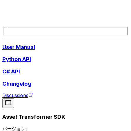
User Manual
Python API
C# API
Changelog
Discussions
Asset Transformer SDK
バージョン: