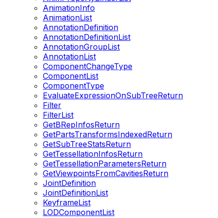
AnimationInfo
AnimationList
AnnotationDefinition
AnnotationDefinitionList
AnnotationGroupList
AnnotationList
ComponentChangeType
ComponentList
ComponentType
EvaluateExpressionOnSubTreeReturn
Filter
FilterList
GetBRepInfosReturn
GetPartsTransformsIndexedReturn
GetSubTreeStatsReturn
GetTessellationInfosReturn
GetTessellationParametersReturn
GetViewpointsFromCavitiesReturn
JointDefinition
JointDefinitionList
KeyframeList
LODComponentList