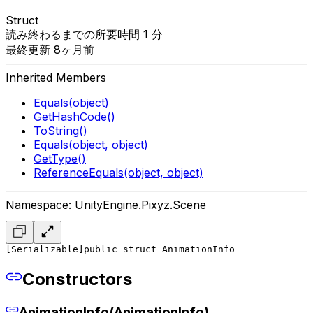
Struct
読み終わるまでの所要時間 1 分
最終更新 8ヶ月前
Inherited Members
Equals(object)
GetHashCode()
ToString()
Equals(object, object)
GetType()
ReferenceEquals(object, object)
Namespace: UnityEngine.Pixyz.Scene
[Serializable]
public struct AnimationInfo
Constructors
AnimationInfo(AnimationInfo)