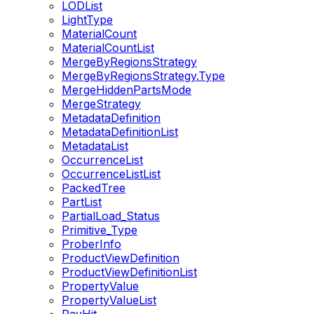
LODList
LightType
MaterialCount
MaterialCountList
MergeByRegionsStrategy
MergeByRegionsStrategy.Type
MergeHiddenPartsMode
MergeStrategy
MetadataDefinition
MetadataDefinitionList
MetadataList
OccurrenceList
OccurrenceListList
PackedTree
PartList
PartialLoad_Status
Primitive_Type
ProberInfo
ProductViewDefinition
ProductViewDefinitionList
PropertyValue
PropertyValueList