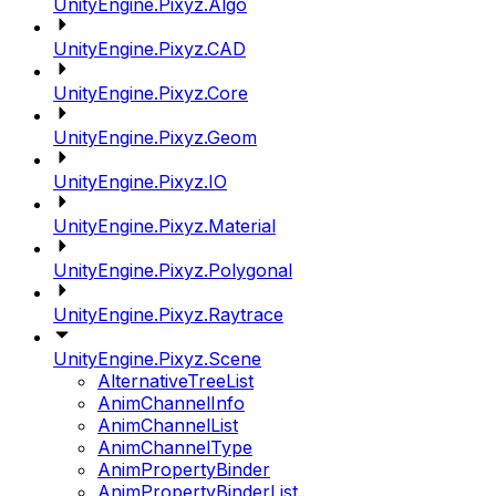
UnityEngine.Pixyz.Algo
UnityEngine.Pixyz.CAD
UnityEngine.Pixyz.Core
UnityEngine.Pixyz.Geom
UnityEngine.Pixyz.IO
UnityEngine.Pixyz.Material
UnityEngine.Pixyz.Polygonal
UnityEngine.Pixyz.Raytrace
UnityEngine.Pixyz.Scene
AlternativeTreeList
AnimChannelInfo
AnimChannelList
AnimChannelType
AnimPropertyBinder
AnimPropertyBinderList