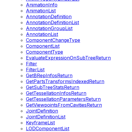
AnimationInfo
AnimationList
AnnotationDefinition
AnnotationDefinitionList
AnnotationGroupList
AnnotationList
ComponentChangeType
ComponentList
ComponentType
EvaluateExpressionOnSubTreeReturn
Filter
FilterList
GetBRepInfosReturn
GetPartsTransformsIndexedReturn
GetSubTreeStatsReturn
GetTessellationInfosReturn
GetTessellationParametersReturn
GetViewpointsFromCavitiesReturn
JointDefinition
JointDefinitionList
KeyframeList
LODComponentList