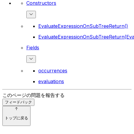
Constructors
EvaluateExpressionOnSubTreeReturn()
EvaluateExpressionOnSubTreeReturn(Eva
Fields
occurrences
evaluations
このページの問題を報告する
フィードバック
トップに戻る