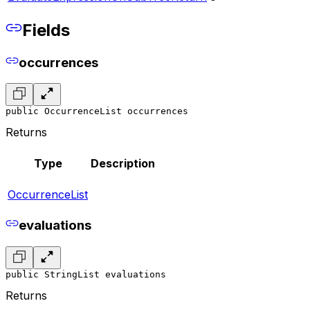
Fields
occurrences
public OccurrenceList occurrences
Returns
Type
Description
OccurrenceList
evaluations
public StringList evaluations
Returns