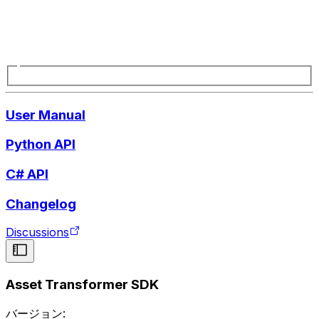
User Manual
Python API
C# API
Changelog
Discussions
Asset Transformer SDK
バージョン: