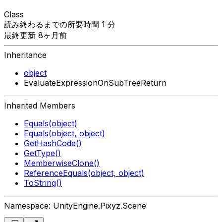
Class
読み終わるまでの所要時間 1 分
最終更新 8ヶ月前
Inheritance
object
EvaluateExpressionOnSubTreeReturn
Inherited Members
Equals(object)
Equals(object, object)
GetHashCode()
GetType()
MemberwiseClone()
ReferenceEquals(object, object)
ToString()
Namespace: UnityEngine.Pixyz.Scene