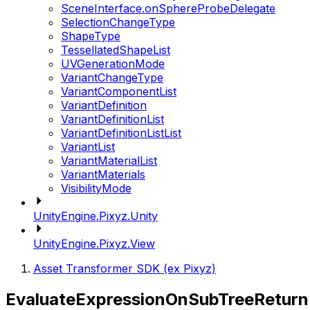
SceneInterface.onSphereProbeDelegate
SelectionChangeType
ShapeType
TessellatedShapeList
UVGenerationMode
VariantChangeType
VariantComponentList
VariantDefinition
VariantDefinitionList
VariantDefinitionListList
VariantList
VariantMaterialList
VariantMaterials
VisibilityMode
UnityEngine.Pixyz.Unity
UnityEngine.Pixyz.View
Asset Transformer SDK (ex Pixyz)
EvaluateExpressionOnSubTreeReturn