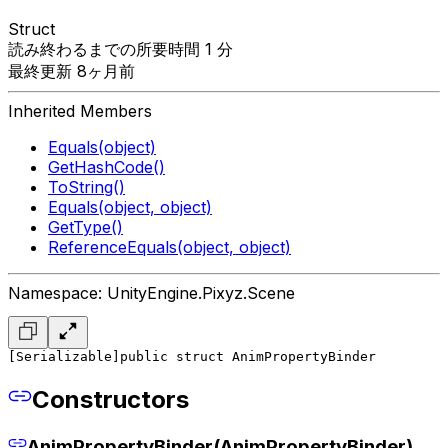
Struct
読み終わるまでの所要時間 1 分
最終更新 8ヶ月前
Inherited Members
Equals(object)
GetHashCode()
ToString()
Equals(object, object)
GetType()
ReferenceEquals(object, object)
Namespace: UnityEngine.Pixyz.Scene
[Serializable]
public struct AnimPropertyBinder
Constructors
AnimPropertyBinder(AnimPropertyBinder)