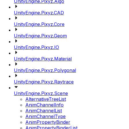
UnityEngine.Pixyz.Algo
UnityEngine.Pixyz.CAD
UnityEngine.Pixyz.Core
UnityEngine.Pixyz.Geom
UnityEngine.Pixyz.IO
UnityEngine.Pixyz.Material
UnityEngine.Pixyz.Polygonal
UnityEngine.Pixyz.Raytrace
UnityEngine.Pixyz.Scene
AlternativeTreeList
AnimChannelInfo
AnimChannelList
AnimChannelType
AnimPropertyBinder
AnimPropertyBinderList