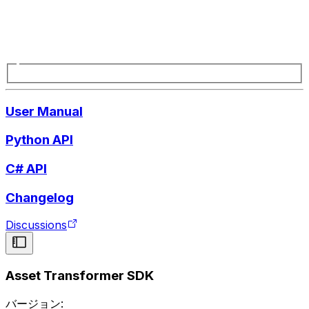
User Manual
Python API
C# API
Changelog
Discussions
Asset Transformer SDK
バージョン: