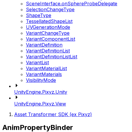
SceneInterface.onSphereProbeDelegate
SelectionChangeType
ShapeType
TessellatedShapeList
UVGenerationMode
VariantChangeType
VariantComponentList
VariantDefinition
VariantDefinitionList
VariantDefinitionListList
VariantList
VariantMaterialList
VariantMaterials
VisibilityMode
UnityEngine.Pixyz.Unity
UnityEngine.Pixyz.View
Asset Transformer SDK (ex Pixyz)
AnimPropertyBinder