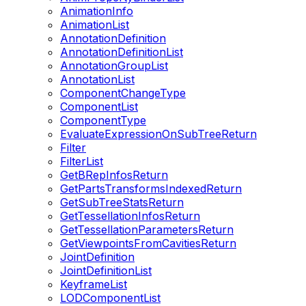
AnimationInfo
AnimationList
AnnotationDefinition
AnnotationDefinitionList
AnnotationGroupList
AnnotationList
ComponentChangeType
ComponentList
ComponentType
EvaluateExpressionOnSubTreeReturn
Filter
FilterList
GetBRepInfosReturn
GetPartsTransformsIndexedReturn
GetSubTreeStatsReturn
GetTessellationInfosReturn
GetTessellationParametersReturn
GetViewpointsFromCavitiesReturn
JointDefinition
JointDefinitionList
KeyframeList
LODComponentList