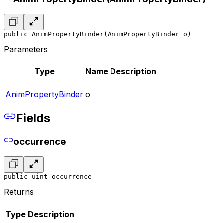
public AnimPropertyBinder(AnimPropertyBinder o)
Parameters
Type
Name
Description
AnimPropertyBinder
o
Fields
occurrence
public uint occurrence
Returns
Type
Description