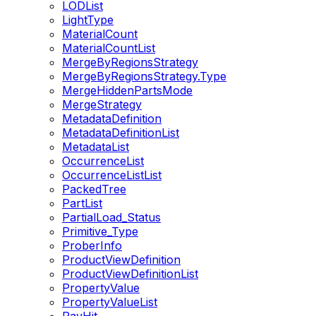
LODList
LightType
MaterialCount
MaterialCountList
MergeByRegionsStrategy
MergeByRegionsStrategy.Type
MergeHiddenPartsMode
MergeStrategy
MetadataDefinition
MetadataDefinitionList
MetadataList
OccurrenceList
OccurrenceListList
PackedTree
PartList
PartialLoad_Status
Primitive_Type
ProberInfo
ProductViewDefinition
ProductViewDefinitionList
PropertyValue
PropertyValueList