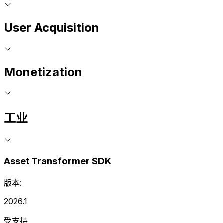
User Acquisition
Monetization
工业
Asset Transformer SDK
版本:
2026.1
受支持