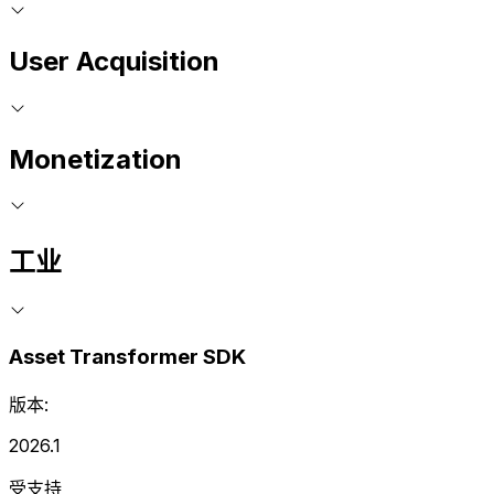
User Acquisition
Monetization
工业
Asset Transformer SDK
版本:
2026.1
受支持