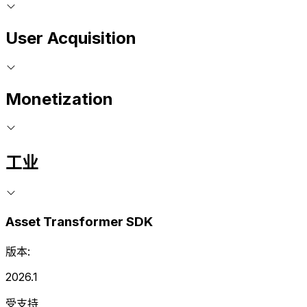
User Acquisition
Monetization
工业
Asset Transformer SDK
版本:
2026.1
受支持