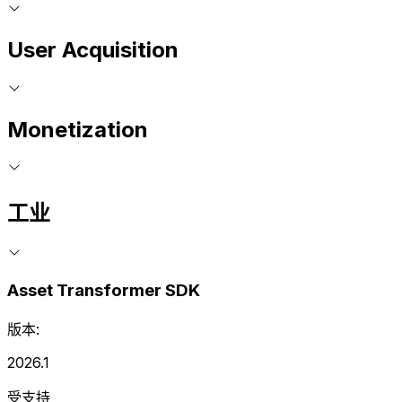
User Acquisition
Monetization
工业
Asset Transformer SDK
版本:
2026.1
受支持