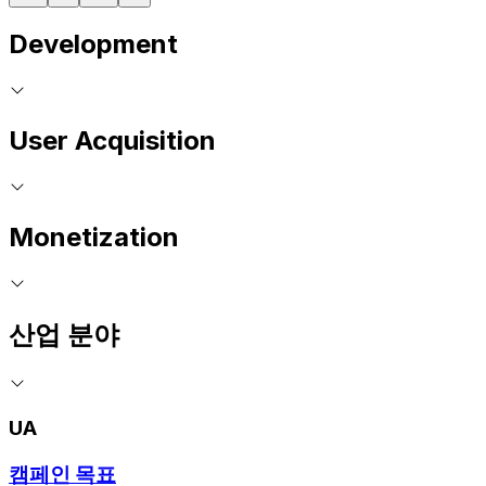
Development
User Acquisition
Monetization
산업 분야
UA
캠페인 목표