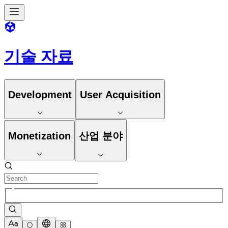
기술 자료
Development
User Acquisition
Monetization
산업 분야