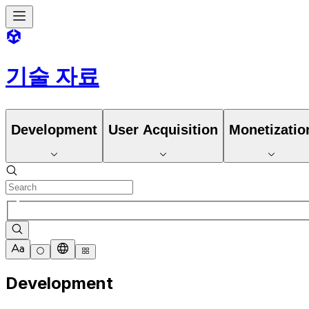
기술 자료
Development
User Acquisition
Monetizatio
Development